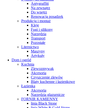
Antygraffiti
Na zewnątrz
Do wnętrz
Renowacja posadzek
Produkcja i montaż
Kleje
Fugi i silikony
Narzędzia
Transport
Pozostałe
Liternictwo
Maszyny
Artykuły
Dom i ogród
Kuchnia
Zlewozmywak
Akcesoria
Czyszczenie zlewów
Blaty kuchenne i łazienkowe
Łazienka
Akcesoria
Narzędzia glazurnicze
FORNIR KAMIENNY
linia Black Stone
linia White & Gold Stone