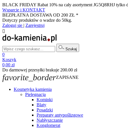
BLACK FRIDAY Rabat 10% na cały asortyment JG5Q8RHJ tylko do k
Wsparcie i KONTAKT
BEZPŁATNA DOSTAWA OD 200 ZŁ *
Dotyczy produktów o wadze do 50kg.
Zaloguj się
|
Zarejestruj

Szukaj
0
Koszyk
0,00 zł
Do darmowej przesyłki brakuje 200.00 zł
favorite_border
ZAPISANE
Kosmetyka kamienia
Pielęgnacja
Kominki
Blaty
Posadzki
Preparaty antypoślizgowe
Nabłyszczanie
Konglomerat