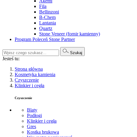
Akemi
Fila
Bellinzoni
B-Chem
Lantania
Quartz
Stone Veneer (fornir kamienny)
Program Poleceń Stone Partner
Szukaj
Jesteś tu:
Strona główna
Kosmetyka kamienia
Czyszczenie
Klinkier i cegła
Czyszczenie
Blaty
Podłogi
Klinkier i cegła
Gres
Kostka brukowa