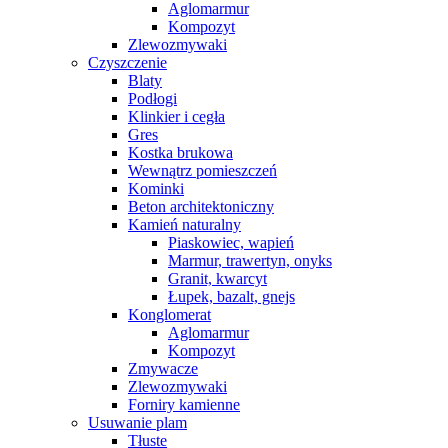
Aglomarmur
Kompozyt
Zlewozmywaki
Czyszczenie
Blaty
Podłogi
Klinkier i cegła
Gres
Kostka brukowa
Wewnątrz pomieszczeń
Kominki
Beton architektoniczny
Kamień naturalny
Piaskowiec, wapień
Marmur, trawertyn, onyks
Granit, kwarcyt
Łupek, bazalt, gnejs
Konglomerat
Aglomarmur
Kompozyt
Zmywacze
Zlewozmywaki
Forniry kamienne
Usuwanie plam
Tłuste