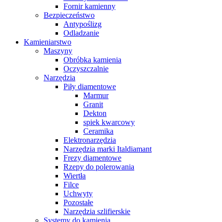
Fornir kamienny
Bezpieczeństwo
Antypoślizg
Odladzanie
Kamieniarstwo
Maszyny
Obróbka kamienia
Oczyszczalnie
Narzędzia
Piły diamentowe
Marmur
Granit
Dekton
spiek kwarcowy
Ceramika
Elektronarzędzia
Narzędzia marki Italdiamant
Frezy diamentowe
Rzepy do polerowania
Wiertła
Filce
Uchwyty
Pozostałe
Narzędzia szlifierskie
Systemy do kamienia