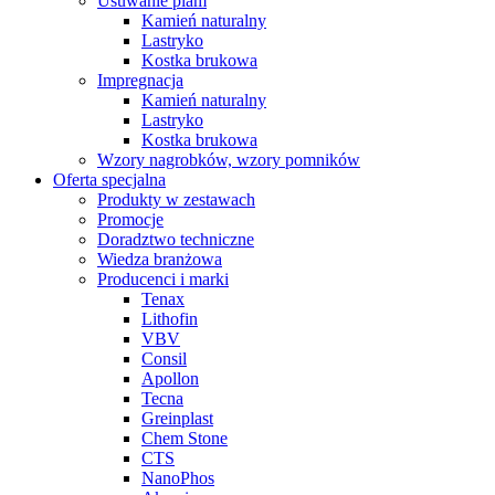
Usuwanie plam
Kamień naturalny
Lastryko
Kostka brukowa
Impregnacja
Kamień naturalny
Lastryko
Kostka brukowa
Wzory nagrobków, wzory pomników
Oferta specjalna
Produkty w zestawach
Promocje
Doradztwo techniczne
Wiedza branżowa
Producenci i marki
Tenax
Lithofin
VBV
Consil
Apollon
Tecna
Greinplast
Chem Stone
CTS
NanoPhos