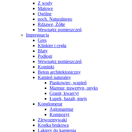
Z wody
Matowe
Ogólne
poch. Naturalnego
Rdzawe, Żółte
Wewnątrz pomieszczeń
Impregnacja
Gres
Klinkier i cegła
Blaty
Podłogi
Wewnątrz pomieszczeń
Kominki
Beton architektoniczny
Kamień naturalny
Piaskowiec, wapień
Marmur, trawertyn, onyks
Granit, kwarcyt
Łupek, bazalt, gnejs
Konglomerat
Aglomarmur
Kompozyt
Zlewozmywaki
Kostka brukowa
Lakiery do kamienia