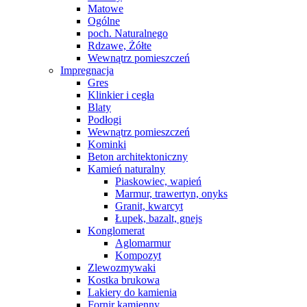
Matowe
Ogólne
poch. Naturalnego
Rdzawe, Żółte
Wewnątrz pomieszczeń
Impregnacja
Gres
Klinkier i cegła
Blaty
Podłogi
Wewnątrz pomieszczeń
Kominki
Beton architektoniczny
Kamień naturalny
Piaskowiec, wapień
Marmur, trawertyn, onyks
Granit, kwarcyt
Łupek, bazalt, gnejs
Konglomerat
Aglomarmur
Kompozyt
Zlewozmywaki
Kostka brukowa
Lakiery do kamienia
Fornir kamienny