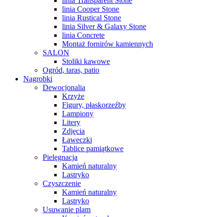
linia Transparent Stone
linia Cooper Stone
linia Rustical Stone
linia Silver & Galaxy Stone
linia Concrete
Montaż fornirów kamiennych
SALON
Stoliki kawowe
Ogród, taras, patio
Nagrobki
Dewocjonalia
Krzyże
Figury, płaskorzeźby
Lampiony
Litery
Zdjęcia
Ławeczki
Tablice pamiątkowe
Pielęgnacja
Kamień naturalny
Lastryko
Czyszczenie
Kamień naturalny
Lastryko
Usuwanie plam