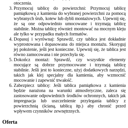
otoczenia.
Przymocuj tablicę do powierzchni: Przymocuj tablicę
pamiątkową z kamienia do wybranej powierzchni za pomocą
wybranych śrub, kotew lub dybli montażowych. Upewnij się,
że są one odpowiednio umocowane i trzymają tablicę
stabilnie. Można tablicę również montować na mocnym kleju
ale tylko w przypadku małych formatów.
Dopasuj i wyrównaj: Sprawdź, czy tablica jest dokładnie
wyprostowana i dopasowana do miejsca montażu. Skoryguj
jej położenie, jeśli jest konieczne. Upewnij się, że tablica jest
równo zamocowana i nie przechyla się.
Dokończ montaż: Sprawdź, czy wszystkie elementy
mocujące są dobrze przymocowane i trzymają tablicę
stabilnie. Jeśli jest to konieczne, użyj dodatkowych narzędzi,
takich jak klej specjalny dla kamienia, aby wzmocnić
mocowanie i zapewnić trwałość.
Zabezpiecz tablicę: Jeśli tablica pamiątkowa z kamienia
będzie narażona na warunki atmosferyczne, zaleca się
zastosowanie odpowiednich środków ochronnych, takich jak
impregnacja lub uszczelnienie przylegania tablicy z
powierzchnią (ścianą, tablicą itp.) aby chronić przed
wpływem czynników zewnętrznych.
Oferta