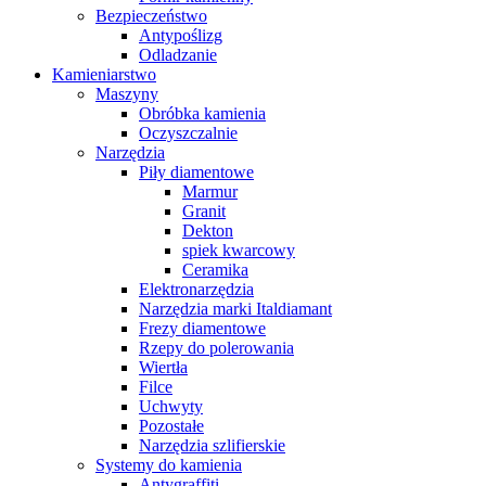
Bezpieczeństwo
Antypoślizg
Odladzanie
Kamieniarstwo
Maszyny
Obróbka kamienia
Oczyszczalnie
Narzędzia
Piły diamentowe
Marmur
Granit
Dekton
spiek kwarcowy
Ceramika
Elektronarzędzia
Narzędzia marki Italdiamant
Frezy diamentowe
Rzepy do polerowania
Wiertła
Filce
Uchwyty
Pozostałe
Narzędzia szlifierskie
Systemy do kamienia
Antygraffiti