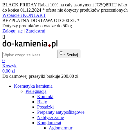
BLACK FRIDAY Rabat 10% na cały asortyment JG5Q8RHJ tylko
do końca 01.12.2024 * oferta nie dotyczy produktów przecenionych
Wsparcie i KONTAKT
BEZPŁATNA DOSTAWA OD 200 ZŁ *
Dotyczy produktów o wadze do 50kg.
Zaloguj się
|
Zarejestruj

Szukaj
0
Koszyk
0,00 zł
Do darmowej przesyłki brakuje 200.00 zł
Kosmetyka kamienia
Pielęgnacja
Kominki
Blaty
Posadzki
Preparaty antypoślizgowe
Nabłyszczanie
Konglomerat
Aglomarmur