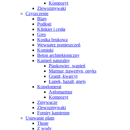
Kompozyt
Zlewozmywaki
Czyszczenie
Blaty
Podłogi
Klinkier i cegła
Gres
Kostka brukowa
Wewnątrz pomieszczeń
Kominki
Beton architektoniczny
Kamień naturalny
Piaskowiec, wapień
Marmur, trawertyn, onyks
Granit, kwarcyt
Łupek, bazalt, gnejs
Konglomerat
Aglomarmur
Kompozyt
Zmywacze
Zlewozmywaki
Forniry kamienne
Usuwanie plam
Tłuste
Z wody