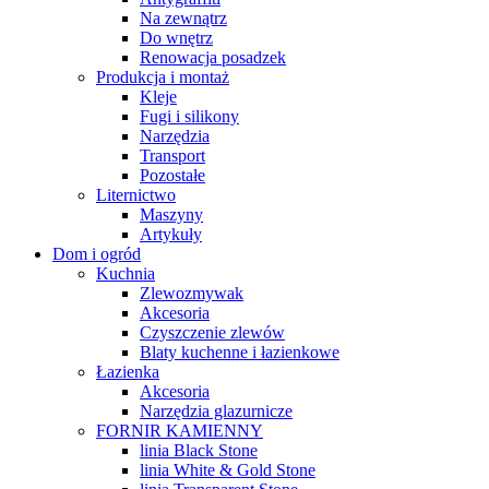
Na zewnątrz
Do wnętrz
Renowacja posadzek
Produkcja i montaż
Kleje
Fugi i silikony
Narzędzia
Transport
Pozostałe
Liternictwo
Maszyny
Artykuły
Dom i ogród
Kuchnia
Zlewozmywak
Akcesoria
Czyszczenie zlewów
Blaty kuchenne i łazienkowe
Łazienka
Akcesoria
Narzędzia glazurnicze
FORNIR KAMIENNY
linia Black Stone
linia White & Gold Stone