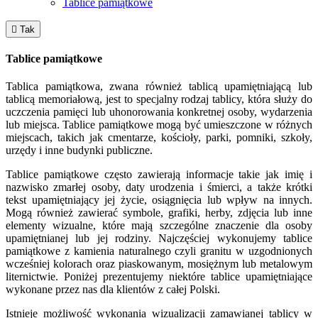
Tablice pamiątkowe

Tak
Tablice pamiątkowe
Tablica pamiątkowa, zwana również tablicą upamiętniającą lub
tablicą memoriałową, jest to specjalny rodzaj tablicy, która służy do
uczczenia pamięci lub uhonorowania konkretnej osoby, wydarzenia
lub miejsca. Tablice pamiątkowe mogą być umieszczone w różnych
miejscach, takich jak cmentarze, kościoły, parki, pomniki, szkoły,
urzędy i inne budynki publiczne.
Tablice pamiątkowe często zawierają informacje takie jak imię i
nazwisko zmarłej osoby, daty urodzenia i śmierci, a także krótki
tekst upamiętniający jej życie, osiągnięcia lub wpływ na innych.
Mogą również zawierać symbole, grafiki, herby, zdjęcia lub inne
elementy wizualne, które mają szczególne znaczenie dla osoby
upamiętnianej lub jej rodziny. Najczęściej wykonujemy tablice
pamiątkowe z kamienia naturalnego czyli granitu w uzgodnionych
wcześniej kolorach oraz piaskowanym, mosiężnym lub metalowym
liternictwie. Poniżej prezentujemy niektóre tablice upamiętniające
wykonane przez nas dla klientów z całej Polski.
Istnieje możliwość wykonania wizualizacji zamawianej tablicy w