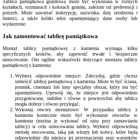
Tablica pamiątkowa granitowa może być wykonana w różnych
kształtach, rozmiarach i kolorach granitu, zależnie od preferencji i
potrzeb. Może zawierać inskrypcję, nazwiska, daty urodzenia i
śmierci, a także krótki tekst upamiętniający dane osoby lub
wydarzenie.
Jak zamontować tablicę pamiątkowa
Montaż tablicy pamiątkowej z kamienia wymaga kilku
specyficznych kroków, aby zapewnić trwałe i bezpieczne
umocowanie. Oto ogólne wskazówki dotyczące montażu tablicy
pamiątkowej z kamienia:
Wybierz odpowiednie miejsce: Zdecyduj, gdzie chcesz
umieścić tablicę pamiątkową z kamienia. Może to być ściana,
pomnik, cmentarz lub inny specjalny obszar, który ma być
upamiętniony. Upewnij się, że miejsce jest odpowiednio
przygotowane, stabilne i równe n powierzchni aby tablica
mogła dobrze i równo przylegać.
Wykonaj otwory montażowe: W przypadku tablicy z
kamienia konieczne może być wykonanie otworów w
kamieniu (można je wykonać od razu przy zamawianiu
tablicy) w celu umocowania tablicy. Wybierz odpowiednią
metodę mocowania, taką jak wkręty lub kotwy, które będą
odpowiednie dla miejsca jej przeznaczenia oraz warunków