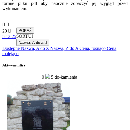
formie pliku pdf aby naocznie zobaczyć jej wygląd przed
wykonaniem.


20

POKAŻ
SORTUJ
5
12
25
Nazwa, A do Z

Dostępne
Nazwa, A do Z
Nazwa, Z do A
Cena, rosnąco
Cena,
malejąco
Aktywne filtry
0
5
do-kamienia