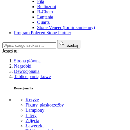
Fila
Bellinzoni
B-Chem
Lantania
Quartz
Stone Veneer (fornir kamienny)
Program Poleceń Stone Partner
Szukaj
Jesteś tu:
Strona główna
Nagrobki
Dewocjonalia
Tablice pamiątkowe
Dewocjonalia
Krzyże
Figury, płaskorzeźby
Lampiony
Litery
Zdjęcia
Ławeczki