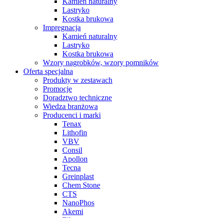
Kamień naturalny
Lastryko
Kostka brukowa
Impregnacja
Kamień naturalny
Lastryko
Kostka brukowa
Wzory nagrobków, wzory pomników
Oferta specjalna
Produkty w zestawach
Promocje
Doradztwo techniczne
Wiedza branżowa
Producenci i marki
Tenax
Lithofin
VBV
Consil
Apollon
Tecna
Greinplast
Chem Stone
CTS
NanoPhos
Akemi