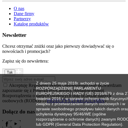
O nas
Dane firmy
Partnerzy
Katalog produktów
Newsletter
Chcesz otrzymać zniżki oraz jako pierwszy dowiadywać się o
nowościach i promocjach?
Zapisz się do newslettera:
Z dniem 25 maja 2018r. wchodzi w życie
Akceptuję Regulamin sklepu internetowego oraz potwierdzam
ROZPORZĄDZENIE PARLAMENTU
zapoznanie się z Polityką Prywatności, postanowieniami
EUROPEJSKIEGO I RADY (UE) 2016/679 z dnia 2
Rozporządzenia o danych osobowych oraz ochronie danych
kwietnia 2016 r. w sprawie ochrony osób fizycznyc
osobowych (RODO). - (
PRZECZYTAJ REGULAMIN
)
związku z przetwarzaniem danych osobowych i w
sprawie swobodnego przepływu takich danych ora
Dołącz do nas
uchylenia dyrektywy 95/46/WE (ogólne
rozporządzenie o ochronie danych) zwanym ROD
lub GDPR (General Data Protection Regulation).