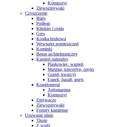
Kompozyt
Zlewozmywaki
Czyszczenie
Blaty
Podłogi
Klinkier i cegła
Gres
Kostka brukowa
Wewnątrz pomieszczeń
Kominki
Beton architektoniczny
Kamień naturalny
Piaskowiec, wapień
Marmur, trawertyn, onyks
Granit, kwarcyt
Łupek, bazalt, gnejs
Konglomerat
Aglomarmur
Kompozyt
Zmywacze
Zlewozmywaki
Forniry kamienne
Usuwanie plam
Tłuste
Z wody