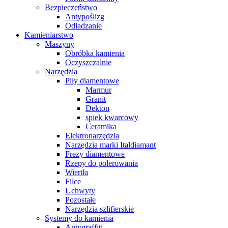
Bezpieczeństwo
Antypoślizg
Odladzanie
Kamieniarstwo
Maszyny
Obróbka kamienia
Oczyszczalnie
Narzędzia
Piły diamentowe
Marmur
Granit
Dekton
spiek kwarcowy
Ceramika
Elektronarzędzia
Narzędzia marki Italdiamant
Frezy diamentowe
Rzepy do polerowania
Wiertła
Filce
Uchwyty
Pozostałe
Narzędzia szlifierskie
Systemy do kamienia
Antygraffiti