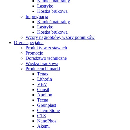
Kamień naturalny
Lastryko
Kostka brukowa
Impregnacja
Kamień naturalny
Lastryko
Kostka brukowa
Wzory nagrobków, wzory pomników
Oferta specjalna
Produkty w zestawach
Promocje
Doradztwo techniczne
Wiedza branżowa
Producenci i marki
Tenax
Lithofin
VBV
Consil
Apollon
Tecna
Greinplast
Chem Stone
CTS
NanoPhos
Akemi