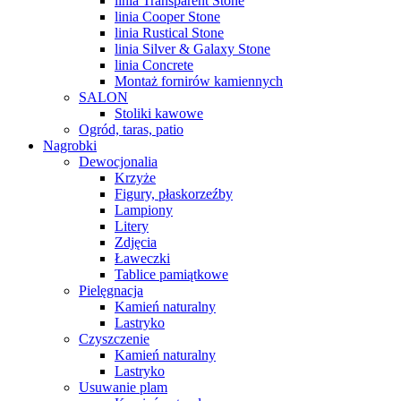
linia Transparent Stone
linia Cooper Stone
linia Rustical Stone
linia Silver & Galaxy Stone
linia Concrete
Montaż fornirów kamiennych
SALON
Stoliki kawowe
Ogród, taras, patio
Nagrobki
Dewocjonalia
Krzyże
Figury, płaskorzeźby
Lampiony
Litery
Zdjęcia
Ławeczki
Tablice pamiątkowe
Pielęgnacja
Kamień naturalny
Lastryko
Czyszczenie
Kamień naturalny
Lastryko
Usuwanie plam