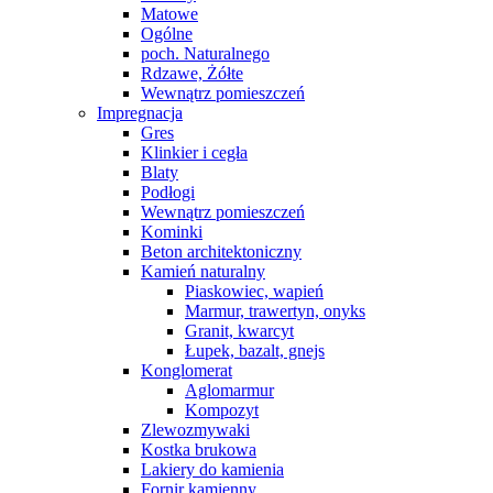
Matowe
Ogólne
poch. Naturalnego
Rdzawe, Żółte
Wewnątrz pomieszczeń
Impregnacja
Gres
Klinkier i cegła
Blaty
Podłogi
Wewnątrz pomieszczeń
Kominki
Beton architektoniczny
Kamień naturalny
Piaskowiec, wapień
Marmur, trawertyn, onyks
Granit, kwarcyt
Łupek, bazalt, gnejs
Konglomerat
Aglomarmur
Kompozyt
Zlewozmywaki
Kostka brukowa
Lakiery do kamienia
Fornir kamienny