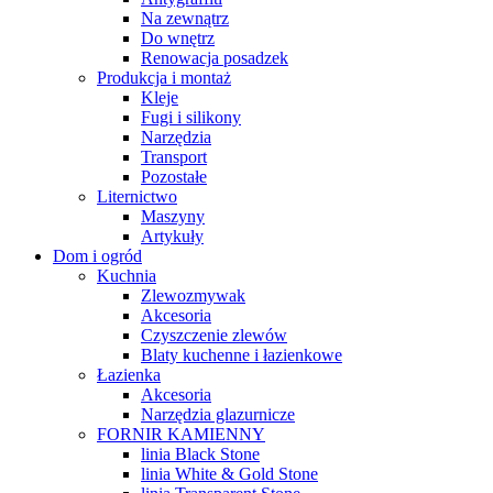
Na zewnątrz
Do wnętrz
Renowacja posadzek
Produkcja i montaż
Kleje
Fugi i silikony
Narzędzia
Transport
Pozostałe
Liternictwo
Maszyny
Artykuły
Dom i ogród
Kuchnia
Zlewozmywak
Akcesoria
Czyszczenie zlewów
Blaty kuchenne i łazienkowe
Łazienka
Akcesoria
Narzędzia glazurnicze
FORNIR KAMIENNY
linia Black Stone
linia White & Gold Stone