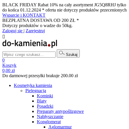
BLACK FRIDAY Rabat 10% na cały asortyment JG5Q8RHJ tylko
do końca 01.12.2024 * oferta nie dotyczy produktów przecenionych
Wsparcie i KONTAKT
BEZPŁATNA DOSTAWA OD 200 ZŁ *
Dotyczy produktów o wadze do 50kg.
Zaloguj się
|
Zarejestruj

Szukaj
0
Koszyk
0,00 zł
Do darmowej przesyłki brakuje 200.00 zł
Kosmetyka kamienia
Pielęgnacja
Kominki
Blaty
Posadzki
Preparaty antypoślizgowe
Nabłyszczanie
Konglomerat
Aglomarmur