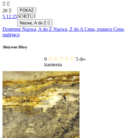


20

POKAŻ
SORTUJ
5
12
25
Nazwa, A do Z

Dostępne
Nazwa, A do Z
Nazwa, Z do A
Cena, rosnąco
Cena,
malejąco
Aktywne filtry
0
5
do-
kamienia