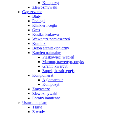
Kompozyt
Zlewozmywaki
Czyszczenie
Blaty
Podłogi
Klinkier i cegła
Gres
Kostka brukowa
Wewnątrz pomieszczeń
Kominki
Beton architektoniczny
Kamień naturalny
Piaskowiec, wapień
Marmur, trawertyn, onyks
Granit, kwarcyt
Łupek, bazalt, gnejs
Konglomerat
Aglomarmur
Kompozyt
Zmywacze
Zlewozmywaki
Forniry kamienne
Usuwanie plam
Tłuste
Z wody