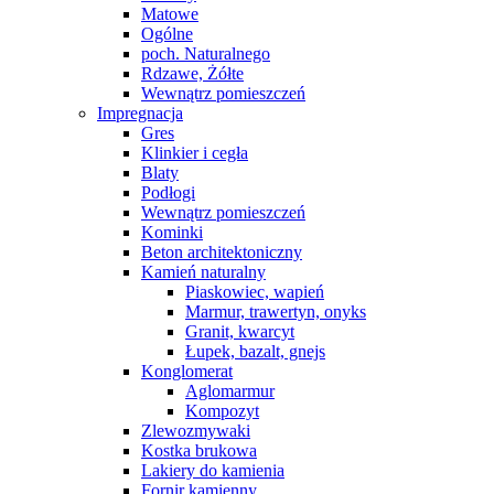
Matowe
Ogólne
poch. Naturalnego
Rdzawe, Żółte
Wewnątrz pomieszczeń
Impregnacja
Gres
Klinkier i cegła
Blaty
Podłogi
Wewnątrz pomieszczeń
Kominki
Beton architektoniczny
Kamień naturalny
Piaskowiec, wapień
Marmur, trawertyn, onyks
Granit, kwarcyt
Łupek, bazalt, gnejs
Konglomerat
Aglomarmur
Kompozyt
Zlewozmywaki
Kostka brukowa
Lakiery do kamienia
Fornir kamienny