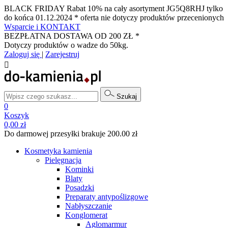
BLACK FRIDAY Rabat 10% na cały asortyment JG5Q8RHJ tylko
do końca 01.12.2024 * oferta nie dotyczy produktów przecenionych
Wsparcie i KONTAKT
BEZPŁATNA DOSTAWA OD 200 ZŁ *
Dotyczy produktów o wadze do 50kg.
Zaloguj się
|
Zarejestruj

Szukaj
0
Koszyk
0,00 zł
Do darmowej przesyłki brakuje 200.00 zł
Kosmetyka kamienia
Pielęgnacja
Kominki
Blaty
Posadzki
Preparaty antypoślizgowe
Nabłyszczanie
Konglomerat
Aglomarmur