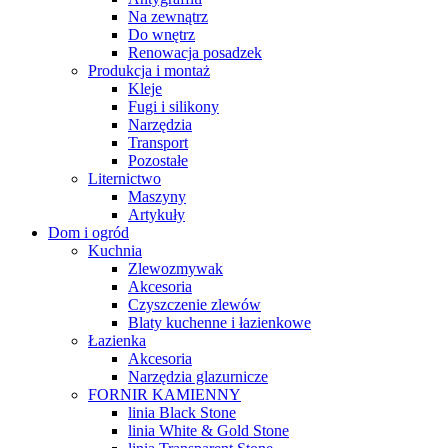
Na zewnątrz
Do wnętrz
Renowacja posadzek
Produkcja i montaż
Kleje
Fugi i silikony
Narzędzia
Transport
Pozostałe
Liternictwo
Maszyny
Artykuły
Dom i ogród
Kuchnia
Zlewozmywak
Akcesoria
Czyszczenie zlewów
Blaty kuchenne i łazienkowe
Łazienka
Akcesoria
Narzędzia glazurnicze
FORNIR KAMIENNY
linia Black Stone
linia White & Gold Stone