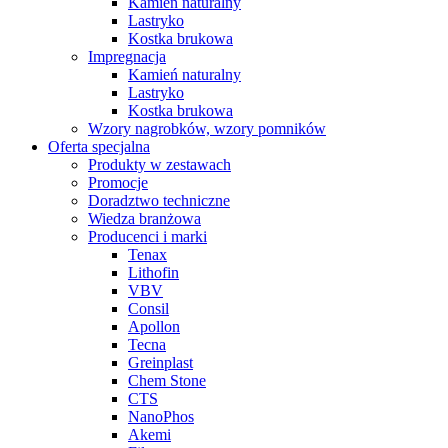
Kamień naturalny
Lastryko
Kostka brukowa
Impregnacja
Kamień naturalny
Lastryko
Kostka brukowa
Wzory nagrobków, wzory pomników
Oferta specjalna
Produkty w zestawach
Promocje
Doradztwo techniczne
Wiedza branżowa
Producenci i marki
Tenax
Lithofin
VBV
Consil
Apollon
Tecna
Greinplast
Chem Stone
CTS
NanoPhos
Akemi