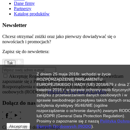
Dane firmy
Partnerzy
Katalog produktów
Newsletter
Chcesz otrzymać zniżki oraz jako pierwszy dowiadywać się o
nowościach i promocjach?
Zapisz się do newslettera:
Z dniem 25 maja 2018r. wchodzi w życie
Akceptuję Regulamin sklepu internetowego oraz potwierdzam
ROZPORZĄDZENIE PARLAMENTU
zapoznanie się z Polityką Prywatności, postanowieniami
EUROPEJSKIEGO I RADY (UE) 2016/679 z dnia 2
Rozporządzenia o danych osobowych oraz ochronie danych
kwietnia 2016 r. w sprawie ochrony osób fizycznyc
osobowych (RODO). - (
PRZECZYTAJ REGULAMIN
)
związku z przetwarzaniem danych osobowych i w
sprawie swobodnego przepływu takich danych ora
Dołącz do nas
uchylenia dyrektywy 95/46/WE (ogólne
rozporządzenie o ochronie danych) zwanym ROD
lub GDPR (General Data Protection Regulation).
Prosimy o zapoznanie się z naszą
Polityką Ochr
Akceptuję
Danych Osobowych (RODO
).
Copyright 2018 do-kamienia.pl