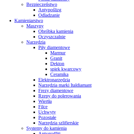
Bezpieczeństwo
Antypoślizg
Odladzanie
Kamieniarstwo
Maszyny
Obróbka kamienia
Oczyszczalnie
Narzędzia
Piły diamentowe
Marmur
Granit
Dekton
spiek kwarcowy
Ceramika
Elektronarzędzia
Narzędzia marki Italdiamant
Frezy diamentowe
Rzepy do polerowania
Wiertła
Filce
Uchwyty
Pozostałe
Narzędzia szlifierskie
Systemy do kamienia
Antygraffiti