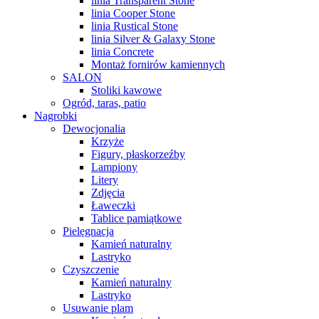
linia Transparent Stone
linia Cooper Stone
linia Rustical Stone
linia Silver & Galaxy Stone
linia Concrete
Montaż fornirów kamiennych
SALON
Stoliki kawowe
Ogród, taras, patio
Nagrobki
Dewocjonalia
Krzyże
Figury, płaskorzeźby
Lampiony
Litery
Zdjęcia
Ławeczki
Tablice pamiątkowe
Pielęgnacja
Kamień naturalny
Lastryko
Czyszczenie
Kamień naturalny
Lastryko
Usuwanie plam