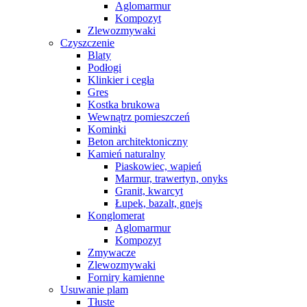
Aglomarmur
Kompozyt
Zlewozmywaki
Czyszczenie
Blaty
Podłogi
Klinkier i cegła
Gres
Kostka brukowa
Wewnątrz pomieszczeń
Kominki
Beton architektoniczny
Kamień naturalny
Piaskowiec, wapień
Marmur, trawertyn, onyks
Granit, kwarcyt
Łupek, bazalt, gnejs
Konglomerat
Aglomarmur
Kompozyt
Zmywacze
Zlewozmywaki
Forniry kamienne
Usuwanie plam
Tłuste