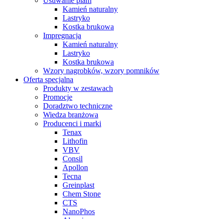
Usuwanie plam
Kamień naturalny
Lastryko
Kostka brukowa
Impregnacja
Kamień naturalny
Lastryko
Kostka brukowa
Wzory nagrobków, wzory pomników
Oferta specjalna
Produkty w zestawach
Promocje
Doradztwo techniczne
Wiedza branżowa
Producenci i marki
Tenax
Lithofin
VBV
Consil
Apollon
Tecna
Greinplast
Chem Stone
CTS
NanoPhos