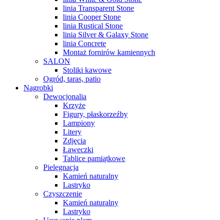
linia Transparent Stone
linia Cooper Stone
linia Rustical Stone
linia Silver & Galaxy Stone
linia Concrete
Montaż fornirów kamiennych
SALON
Stoliki kawowe
Ogród, taras, patio
Nagrobki
Dewocjonalia
Krzyże
Figury, płaskorzeźby
Lampiony
Litery
Zdjęcia
Ławeczki
Tablice pamiątkowe
Pielęgnacja
Kamień naturalny
Lastryko
Czyszczenie
Kamień naturalny
Lastryko