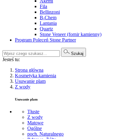
Akemi
Fila
Bellinzoni
B-Chem
Lantania
Quartz
Stone Veneer (fornir kamienny)
Program Poleceń Stone Partner
Szukaj
Jesteś tu:
Strona główna
Kosmetyka kamienia
Usuwanie plam
Z wody
Usuwanie plam
Tłuste
Z wody
Matowe
Ogólne
poch. Naturalnego