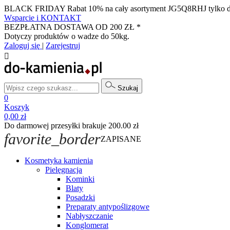
BLACK FRIDAY Rabat 10% na cały asortyment JG5Q8RHJ tylko do k
Wsparcie i KONTAKT
BEZPŁATNA DOSTAWA OD 200 ZŁ *
Dotyczy produktów o wadze do 50kg.
Zaloguj się
|
Zarejestruj

Szukaj
0
Koszyk
0,00 zł
Do darmowej przesyłki brakuje 200.00 zł
favorite_border
ZAPISANE
Kosmetyka kamienia
Pielęgnacja
Kominki
Blaty
Posadzki
Preparaty antypoślizgowe
Nabłyszczanie
Konglomerat