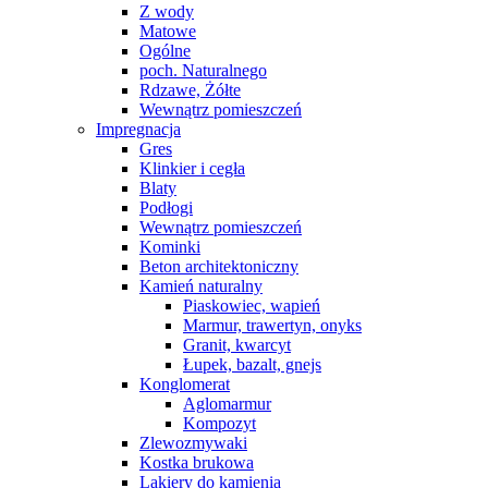
Z wody
Matowe
Ogólne
poch. Naturalnego
Rdzawe, Żółte
Wewnątrz pomieszczeń
Impregnacja
Gres
Klinkier i cegła
Blaty
Podłogi
Wewnątrz pomieszczeń
Kominki
Beton architektoniczny
Kamień naturalny
Piaskowiec, wapień
Marmur, trawertyn, onyks
Granit, kwarcyt
Łupek, bazalt, gnejs
Konglomerat
Aglomarmur
Kompozyt
Zlewozmywaki
Kostka brukowa
Lakiery do kamienia