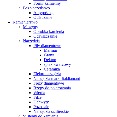
Fornir kamienny
Bezpieczeństwo
Antypoślizg
Odladzanie
Kamieniarstwo
Maszyny
Obróbka kamienia
Oczyszczalnie
Narzędzia
Piły diamentowe
Marmur
Granit
Dekton
spiek kwarcowy
Ceramika
Elektronarzędzia
Narzędzia marki Italdiamant
Frezy diamentowe
Rzepy do polerowania
Wiertła
Filce
Uchwyty
Pozostałe
Narzędzia szlifierskie
Systemy do kamienia