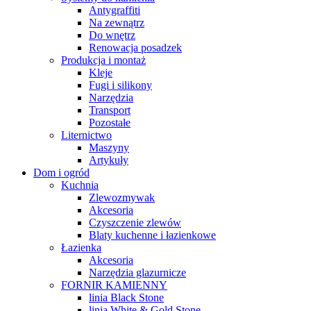
Antygraffiti
Na zewnątrz
Do wnętrz
Renowacja posadzek
Produkcja i montaż
Kleje
Fugi i silikony
Narzędzia
Transport
Pozostałe
Liternictwo
Maszyny
Artykuły
Dom i ogród
Kuchnia
Zlewozmywak
Akcesoria
Czyszczenie zlewów
Blaty kuchenne i łazienkowe
Łazienka
Akcesoria
Narzędzia glazurnicze
FORNIR KAMIENNY
linia Black Stone
linia White & Gold Stone