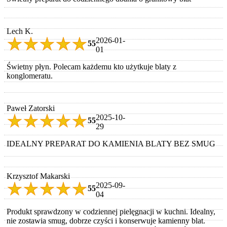
Lech K.
2026-01-
5
5
01
Świetny płyn. Polecam każdemu kto użytkuje blaty z
konglomeratu.
Paweł Zatorski
2025-10-
5
5
29
IDEALNY PREPARAT DO KAMIENIA BLATY BEZ SMUG
Krzysztof Makarski
2025-09-
5
5
04
Produkt sprawdzony w codziennej pielęgnacji w kuchni. Idealny,
nie zostawia smug, dobrze czyści i konserwuje kamienny blat.