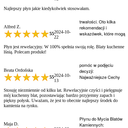
Najlepszy płyn jakie kiedykolwiek stosowałam.
trwałości. Oto kilka
Alfred Z.
rekomendacji i
2024-10-
wskazówek, które mogą
5
5
22
Płyn jest rewelacyjny. W 100% spełnia swoją rolę. Blaty kuchenne
lśnią. Polecam produkt!
pomóc w podjęciu
Beata Ordońska
decyzji:
2024-10-
Najważniejsze Cechy
5
5
13
Stosuję niezmiennie od kilku lat. Rewelacyjnie czyści i pielęgnuje
mój kuchenny blat, pozostawiając bardzo przyjemny zapach i
piękny połysk. Uważam, że jest to obecnie najlepszy środek do
kamienia na rynku.
Płynu do Mycia Blatów
Maja D.
Kamiennych: