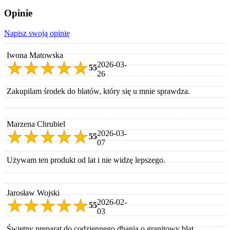
Opinie
Napisz swoją opinię
Iwona Matowska
2026-03-
5
5
26
Zakupilam środek do blatów, który się u mnie sprawdza.
Marzena Chrubiel
2026-03-
5
5
07
Używam ten produkt od lat i nie widzę lepszego.
Jarosław Wojski
2026-02-
5
5
03
Świetny preparat do codziennego dbania o granitowy blat