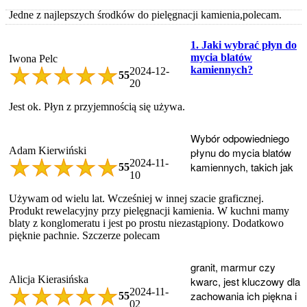
Jedne z najlepszych środków do pielęgnacji kamienia,polecam.
1. Jaki wybrać płyn do
mycia blatów
Iwona Pelc
kamiennych?
2024-12-
5
5
20
Jest ok. Płyn z przyjemnością się używa.
Wybór odpowiedniego
Adam Kierwiński
płynu do mycia blatów
2024-11-
kamiennych, takich jak
5
5
10
Używam od wielu lat. Wcześniej w innej szacie graficznej.
Produkt rewelacyjny przy pielęgnacji kamienia. W kuchni mamy
blaty z konglomeratu i jest po prostu niezastąpiony. Dodatkowo
pięknie pachnie. Szczerze polecam
granit, marmur czy
Alicja Kierasińska
kwarc, jest kluczowy dla
2024-11-
zachowania ich piękna i
5
5
02