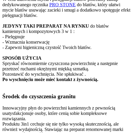
dedykowanego ręcznika
PRO STONE
do blatów, który ułatwi
mycie blatów usuwając zacieki i smugi a dodatkowo spotęguje efekt
pielęgnacji blatów.
JEDYNY TAKI PREPARAT NA RYNKU
do blatów
kamiennych i kompozytowych 3 w 1 :
- Pielęgnuje
- Wzmacnia konserwację
- Zapewni higieniczną czystość Twoich blatów.
SPOSÓB UŻYCIA
Spryskać równomiernie czyszczona powierzchnię a następnie
przetrzeć ruchami okrężnymi miękką szmatką.
Pozostawić do wyschnięcia. Nie spłukiwać .
Po wyschnięciu może mieć kontakt z żywnością.
Środek do czyszczenia granitu
Innowacyjny płyn do powierzchni kamiennych z pewnością
usatysfakcjonuje osoby, które cenią sobie kompleksowe
rozwiązania.
Produktu 3in1 cechuje się nie tylko wysoką skutecznością, ale
również wydajnością. Stawiając na preparat renomowanej marki