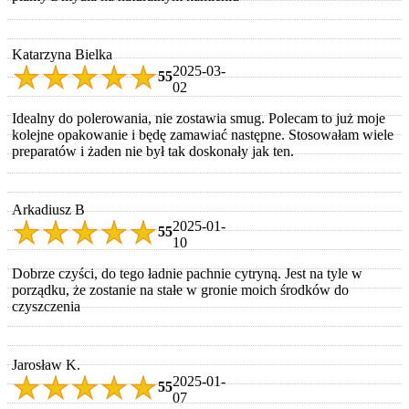
Katarzyna Bielka
2025-03-
5
5
02
Idealny do polerowania, nie zostawia smug. Polecam to już moje
kolejne opakowanie i będę zamawiać następne. Stosowałam wiele
preparatów i żaden nie był tak doskonały jak ten.
Arkadiusz B
2025-01-
5
5
10
Dobrze czyści, do tego ładnie pachnie cytryną. Jest na tyle w
porządku, że zostanie na stałe w gronie moich środków do
czyszczenia
Jarosław K.
2025-01-
5
5
07