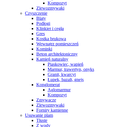
Kompozyt
Zlewozmywaki
Czyszczenie
Blaty
Podłogi
Klinkier i cegła
Gres
Kostka brukowa
Wewnątrz pomieszczeń
Kominki
Beton architektoniczny
Kamień naturalny
Piaskowiec, wapień
Marmur, trawertyn, onyks
Granit, kwarcyt
Łupek, bazalt, gnejs
Konglomerat
Aglomarmur
Kompozyt
Zmywacze
Zlewozmywaki
Forniry kamienne
Usuwanie plam
Tłuste
Z wody