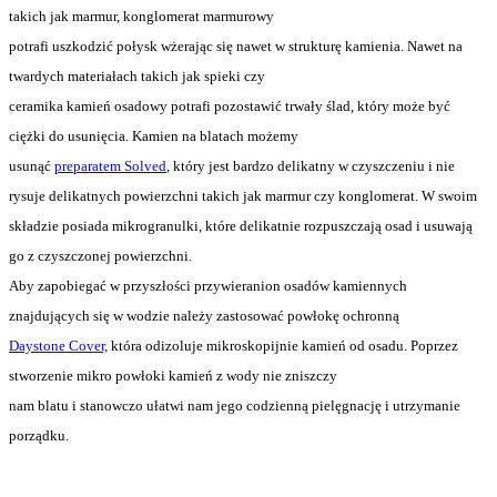
takich jak marmur, konglomerat marmurowy
potrafi uszkodzić połysk wżerając się nawet w strukturę kamienia. Nawet na
twardych materiałach takich jak spieki czy
ceramika kamień osadowy potrafi pozostawić trwały ślad, który może być
ciężki do usunięcia. Kamien na blatach możemy
usunąć
preparatem Solved
, który jest bardzo delikatny w czyszczeniu i nie
rysuje delikatnych powierzchni takich jak marmur czy konglomerat. W swoim
składzie posiada mikrogranulki, które delikatnie rozpuszczają osad i usuwają
go z czyszczonej powierzchni.
Aby zapobiegać w przyszłości przywieranion osadów kamiennych
znajdujących się w wodzie należy zastosować powłokę ochronną
Daystone Cover,
która odizoluje mikroskopijnie kamień od osadu. Poprzez
stworzenie mikro powłoki kamień z wody nie zniszczy
nam blatu i stanowczo ułatwi nam jego codzienną pielęgnację i utrzymanie
porządku.