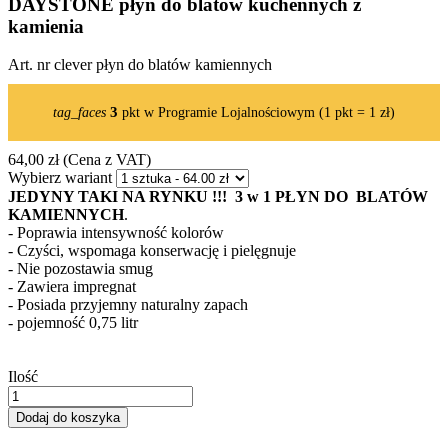
DAYSTONE płyn do blatów kuchennych z
kamienia
Art. nr
clever płyn do blatów kamiennych
3
tag_faces
pkt w Programie Lojalnościowym (1 pkt = 1 zł)
64,00 zł
(Cena z VAT)
Wybierz wariant
JEDYNY TAKI NA RYNKU !!! 3 w 1 PŁYN DO BLATÓW
KAMIENNYCH
.
- Poprawia intensywność kolorów
- Czyści, wspomaga konserwację i pielęgnuje
- Nie pozostawia smug
- Zawiera impregnat
- Posiada przyjemny naturalny zapach
- pojemność 0,75 litr
Ilość
Dodaj do koszyka