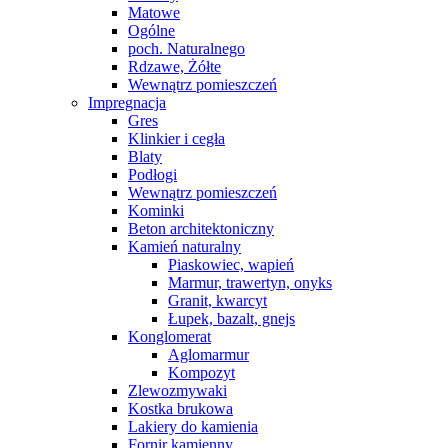
Matowe
Ogólne
poch. Naturalnego
Rdzawe, Żółte
Wewnątrz pomieszczeń
Impregnacja
Gres
Klinkier i cegła
Blaty
Podłogi
Wewnątrz pomieszczeń
Kominki
Beton architektoniczny
Kamień naturalny
Piaskowiec, wapień
Marmur, trawertyn, onyks
Granit, kwarcyt
Łupek, bazalt, gnejs
Konglomerat
Aglomarmur
Kompozyt
Zlewozmywaki
Kostka brukowa
Lakiery do kamienia
Fornir kamienny