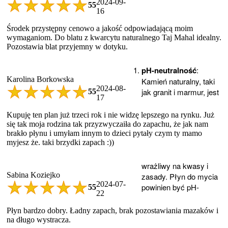
2024-09-
5
5
16
Środek przystępny cenowo a jakość odpowiadającą moim
wymaganiom. Do blatu z kwarcytu naturalnego Taj Mahal idealny.
Pozostawia blat przyjemny w dotyku.
pH-neutralność
:
Karolina Borkowska
Kamień naturalny, taki
2024-08-
jak granit i marmur, jest
5
5
17
Kupuję ten plan już trzeci rok i nie widzę lepszego na rynku. Już
się tak moja rodzina tak przyzwyczaiła do zapachu, że jak nam
brakło płynu i umyłam innym to dzieci pytały czym ty mamo
myjesz że. taki brzydki zapach :))
wrażliwy na kwasy i
Sabina Koziejko
zasady. Płyn do mycia
2024-07-
powinien być pH-
5
5
22
Płyn bardzo dobry. Ładny zapach, brak pozostawiania mazaków i
na długo wystracza.