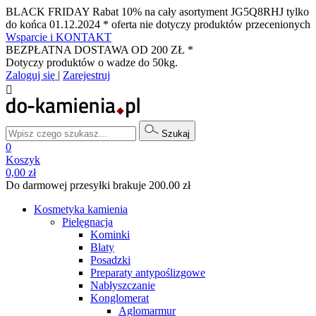
BLACK FRIDAY Rabat 10% na cały asortyment JG5Q8RHJ tylko
do końca 01.12.2024 * oferta nie dotyczy produktów przecenionych
Wsparcie i KONTAKT
BEZPŁATNA DOSTAWA OD 200 ZŁ *
Dotyczy produktów o wadze do 50kg.
Zaloguj się
|
Zarejestruj

Szukaj
0
Koszyk
0,00 zł
Do darmowej przesyłki brakuje 200.00 zł
Kosmetyka kamienia
Pielęgnacja
Kominki
Blaty
Posadzki
Preparaty antypoślizgowe
Nabłyszczanie
Konglomerat
Aglomarmur