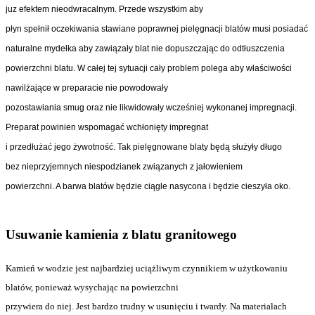
juz efektem nieodwracalnym. Przede wszystkim aby
płyn spełnił oczekiwania stawiane poprawnej pielęgnacji blatów musi posiadać
naturalne mydełka aby zawiązały blat nie dopuszczając do odtłuszczenia
powierzchni blatu. W całej tej sytuacji cały problem polega aby właściwości
nawilżające w preparacie nie powodowały
pozostawiania smug oraz nie likwidowały wcześniej wykonanej impregnacji.
Preparat powinien wspomagać wchłonięty impregnat
i przedłużać jego żywotność. Tak pielęgnowane blaty będą służyły długo
bez nieprzyjemnych niespodzianek związanych z jałowieniem
powierzchni. A barwa blatów będzie ciągle nasycona i będzie cieszyła oko.
Usuwanie kamienia z blatu granitowego
Kamień w wodzie jest najbardziej uciążliwym czynnikiem w użytkowaniu
blatów, ponieważ wysychając na powierzchni
przywiera do niej. Jest bardzo trudny w usunięciu i twardy. Na materiałach