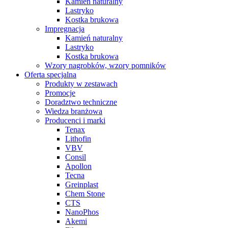
Kamień naturalny
Lastryko
Kostka brukowa
Impregnacja
Kamień naturalny
Lastryko
Kostka brukowa
Wzory nagrobków, wzory pomników
Oferta specjalna
Produkty w zestawach
Promocje
Doradztwo techniczne
Wiedza branżowa
Producenci i marki
Tenax
Lithofin
VBV
Consil
Apollon
Tecna
Greinplast
Chem Stone
CTS
NanoPhos
Akemi