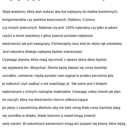
Skąd wiadomo, który płyn wybrać aby był najlepszy do blatów kamiennych,
konglomeratów czy spieków kwarcowych, Dektonu, Corianu
czy innych żywicznych. Materiał czy jest 100% naturalny czy tylko w jakieś
części a może wypalany z gliny zawsze posiada najlepsze
właściwości jak jest zawiązany. Porównajmy nasz blat do skóry rąk człowieka.
Jest naturalna dlatego najlepiej będzie zobrazować.
Używając płynów, które mają styczność z rękami skóra dłoni będzie
się wyjaławia tzn. Wysychać. Dłonie będą stawać się coraz bardziej
szorstkie, czerwone i będą wysyłać nam sygnał w postaci pieczenia aby
je natłuścić czyli zadbać o nie nawilżając je. Tak samo jest z blatami
wykonanymi z różnych rodzajów materiałów. Używając ostrej chemii jak płyn
do naczyń, który ma właściwości mocno odtłuszczające
po płyny z zawartością alkoholu aby nie było smug blaty coraz bardziej stają
się szorstkie w dotyku, blade kolorem a nawet mogą zmienić
swój odcień. W naturalnych kamieniach mogą też pojawić się plamy, które będą