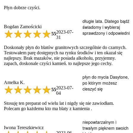
Płyn dobrze czyści.
długie lata. Dlatego bądź
Bogdan Zamościcki
świadomy i wybieraj
2023-07-
sprawdzony i odpowiedni
5
5
31
Doskonały płyn do blatów granitowych szczególnie do czarnych.
Testowałem parę dostępnych na rynku środków i ten okazał się
najlepszy. Brak mazaków, nie posiada alkoholu, przyjemny.
zapach, doskonale czyści kamień. to najlepsze jego cechy.
płyn do mycia Dasytone,
Amelka K.
po którym możesz
2023-07-
cieszyć się
5
5
04
Stosuję ten preparat od wielu lat i nigdy się nie zawiodłam.
Polecam go każdemu kto ma blaty z kamienia .
niepowtarzalnym i
Iwona Tereszkiewicz
trwałym pięknem swoich
2023-06-