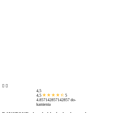


4,5
4,5
5
4.857142857142857
do-
kamienia