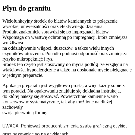
Płyn do granitu
Wielofunkcyjny środek do blatów kamiennych to połączenie
wysokiej uniwersalności oraz efektywnego działania.
Produkt znakomicie sprawdzi się po impregnacji blatów.
Wspomaga on warstwę ochronną po impregnacji, która zmniejsza
wrażliwość
na oddziaływanie wilgoci, tłuszczów, a także wielu innych
czynników otoczenia. Ponadto podnosi odporność oraz zmniejsza
ryzyko mikropęknięć i rys.
Środek ten często jest stosowany do mycia podłóg ze względu na
właściowści hypoalergiczne a także na doskonałe mycie pielęgnację
w jednym preparacie.
Aplikacja preparatu jest wyjątkowo prosta, a więc każdy sobie z
tym poradzi. Na opakowaniu znajduje się dokładna instrukcja,
do której należy się stosować. Powierzchnie kamienne warto
konserwować systematycznie, tak aby możliwie najdłużej
zachowały
swoją pierwotną formę.
UWAGA: Ponieważ producent zmienia szatę graficzną etykiet
oraz nazewnictwo na etykietach,