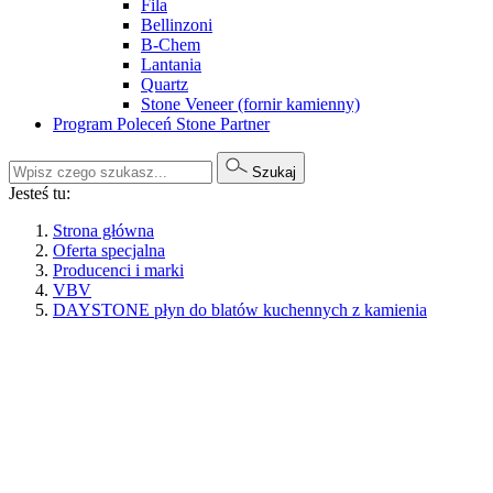
Fila
Bellinzoni
B-Chem
Lantania
Quartz
Stone Veneer (fornir kamienny)
Program Poleceń Stone Partner
Szukaj
Jesteś tu:
Strona główna
Oferta specjalna
Producenci i marki
VBV
DAYSTONE płyn do blatów kuchennych z kamienia