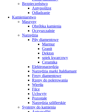
Bezpieczeństwo
Antypoślizg
Odladzanie
Kamieniarstwo
Maszyny
Obróbka kamienia
Oczyszczalnie
Narzędzia
Piły diamentowe
Marmur
Granit
Dekton
spiek kwarcowy
Ceramika
Elektronarzędzia
Narzędzia marki Italdiamant
Frezy diamentowe
Rzepy do polerowania
Wiertła
Filce
Uchwyty
Pozostałe
Narzędzia szlifierskie
Systemy do kamienia
Antygraffiti