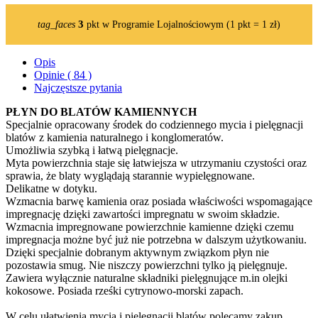
3
tag_faces
pkt w Programie Lojalnościowym (1 pkt = 1 zł)
Opis
Opinie ( 84 )
Najczęstsze pytania
PŁYN DO BLATÓW KAMIENNYCH
Specjalnie opracowany środek do codziennego mycia i pielęgnacji
blatów z kamienia naturalnego i konglomeratów.
Umożliwia szybką i łatwą pielęgnacje.
Myta powierzchnia staje się łatwiejsza w utrzymaniu czystości oraz
sprawia, że blaty wyglądają starannie wypielęgnowane.
Delikatne w dotyku.
Wzmacnia barwę kamienia oraz posiada właściwości wspomagające
impregnację dzięki zawartości impregnatu w swoim składzie.
Wzmacnia impregnowane powierzchnie kamienne dzięki czemu
impregnacja możne być już nie potrzebna w dalszym użytkowaniu.
Dzięki specjalnie dobranym aktywnym związkom płyn nie
pozostawia smug. Nie niszczy powierzchni tylko ją pielęgnuje.
Zawiera wyłącznie naturalne składniki pielęgnujące m.in olejki
kokosowe. Posiada rześki cytrynowo-morski zapach.
W celu ułatwienia mycia i pielęgnacji blatów polecamy zakup