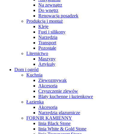
Na zewnątrz
Do wnętrz
Renowacja posadzek
Produkcja i montaż
Kleje
Fugi i silikony
Narzędzia
Transport
Pozostałe
Liternictwo
Maszyny
Artykuły
Dom i ogród
Kuchnia
Zlewozmywak
Akcesoria
Czyszczenie zlewów
Blaty kuchenne i łazienkowe
Łazienka
Akcesoria
Narzędzia glazurnicze
FORNIR KAMIENNY
linia Black Stone
linia White & Gold Stone