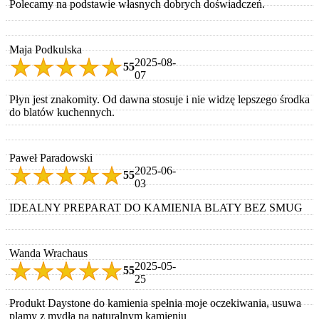
Polecamy na podstawie własnych dobrych doświadczeń.
Maja Podkulska
2025-08-
5
5
07
Płyn jest znakomity. Od dawna stosuje i nie widzę lepszego środka
do blatów kuchennych.
Paweł Paradowski
2025-06-
5
5
03
IDEALNY PREPARAT DO KAMIENIA BLATY BEZ SMUG
Wanda Wrachaus
2025-05-
5
5
25
Produkt Daystone do kamienia spełnia moje oczekiwania, usuwa
plamy z mydła na naturalnym kamieniu