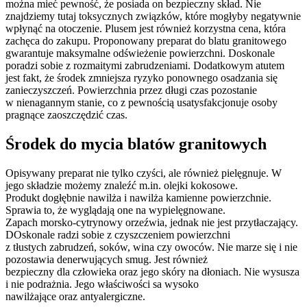
można mieć pewność, że posiada on bezpieczny skład. Nie
znajdziemy tutaj toksycznych związków, które mogłyby negatywnie
wpłynąć na otoczenie. Plusem jest również korzystna cena, która
zachęca do zakupu. Proponowany preparat do blatu granitowego
gwarantuje maksymalne odświeżenie powierzchni. Doskonale
poradzi sobie z rozmaitymi zabrudzeniami. Dodatkowym atutem
jest fakt, że środek zmniejsza ryzyko ponownego osadzania się
zanieczyszczeń. Powierzchnia przez długi czas pozostanie
w nienagannym stanie, co z pewnością usatysfakcjonuje osoby
pragnące zaoszczędzić czas.
Środek do mycia blatów granitowych
Opisywany preparat nie tylko czyści, ale również pielęgnuje. W
jego składzie możemy znaleźć m.in. olejki kokosowe.
Produkt dogłębnie nawilża i nawilża kamienne powierzchnie.
Sprawia to, że wyglądają one na wypielęgnowane.
Zapach morsko-cytrynowy orzeźwia, jednak nie jest przytłaczający.
DOskonale radzi sobie z czyszczeniem powierzchni
z tłustych zabrudzeń, soków, wina czy owoców. Nie marze się i nie
pozostawia denerwujących smug. Jest również
bezpieczny dla człowieka oraz jego skóry na dłoniach. Nie wysusza
i nie podrażnia. Jego właściwości sa wysoko
nawilżające oraz antyalergiczne.