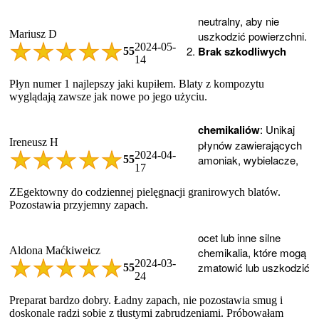
neutralny, aby nie
Mariusz D
uszkodzić powierzchni.
2024-05-
Brak szkodliwych
5
5
14
Płyn numer 1 najlepszy jaki kupiłem. Blaty z kompozytu
wyglądają zawsze jak nowe po jego użyciu.
chemikaliów
: Unikaj
Ireneusz H
płynów zawierających
2024-04-
amoniak, wybielacze,
5
5
17
ZEgektowny do codziennej pielęgnacji granirowych blatów.
Pozostawia przyjemny zapach.
ocet lub inne silne
Aldona Maćkiweicz
chemikalia, które mogą
2024-03-
zmatowić lub uszkodzić
5
5
24
Preparat bardzo dobry. Ładny zapach, nie pozostawia smug i
doskonale radzi sobie z tłustymi zabrudzeniami. Próbowałam