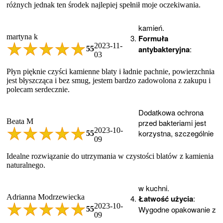
różnych jednak ten środek najlepiej spełnił moje oczekiwania.
kamień.
martyna k
Formuła
2023-11-
antybakteryjna
:
5
5
03
Płyn pięknie czyści kamienne blaty i ładnie pachnie, powierzchnia
jest błyszcząca i bez smug, jestem bardzo zadowolona z zakupu i
polecam serdecznie.
Dodatkowa ochrona
Beata M
przed bakteriami jest
2023-10-
korzystna, szczególnie
5
5
09
Idealne rozwiązanie do utrzymania w czystości blatów z kamienia
naturalnego.
w kuchni.
Adrianna Modrzewiecka
Łatwość użycia
:
2023-10-
Wygodne opakowanie z
5
5
09