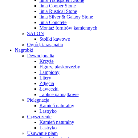
linia Transparent Stone
linia Cooper Stone
linia Rustical Stone
linia Silver & Galaxy Stone
linia Concrete
Montaż fornirów kamiennych
SALON
Stoliki kawowe
Ogród, taras, patio
Nagrobki
Dewocjonalia
Krzyże
Figury, płaskorzeźby
Lampiony
Litery
Zdjęcia
Ławeczki
Tablice pamiątkowe
Pielęgnacja
Kamień naturalny
Lastryko
Czyszczenie
Kamień naturalny
Lastryko
Usuwanie plam