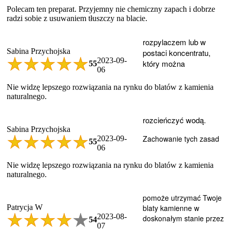
Polecam ten preparat. Przyjemny nie chemiczny zapach i dobrze
radzi sobie z usuwaniem tłuszczy na blacie.
rozpylaczem lub w
Sabina Przychojska
postaci koncentratu,
2023-09-
który można
5
5
06
Nie widzę lepszego rozwiązania na rynku do blatów z kamienia
naturalnego.
rozcieńczyć wodą.
Sabina Przychojska
Zachowanie tych zasad
2023-09-
5
5
06
Nie widzę lepszego rozwiązania na rynku do blatów z kamienia
naturalnego.
pomoże utrzymać Twoje
Patrycja W
blaty kamienne w
2023-08-
doskonałym stanie przez
5
4
07