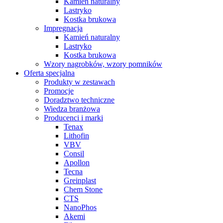
Kamień naturalny
Lastryko
Kostka brukowa
Impregnacja
Kamień naturalny
Lastryko
Kostka brukowa
Wzory nagrobków, wzory pomników
Oferta specjalna
Produkty w zestawach
Promocje
Doradztwo techniczne
Wiedza branżowa
Producenci i marki
Tenax
Lithofin
VBV
Consil
Apollon
Tecna
Greinplast
Chem Stone
CTS
NanoPhos
Akemi