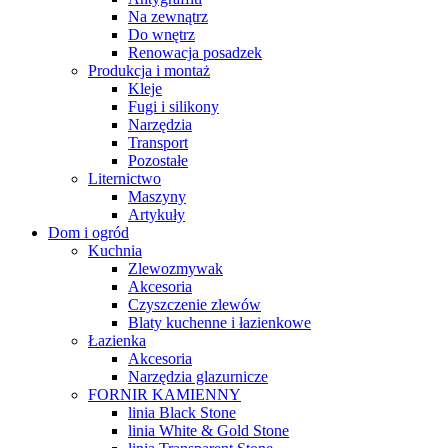
Na zewnątrz
Do wnętrz
Renowacja posadzek
Produkcja i montaż
Kleje
Fugi i silikony
Narzędzia
Transport
Pozostałe
Liternictwo
Maszyny
Artykuły
Dom i ogród
Kuchnia
Zlewozmywak
Akcesoria
Czyszczenie zlewów
Blaty kuchenne i łazienkowe
Łazienka
Akcesoria
Narzędzia glazurnicze
FORNIR KAMIENNY
linia Black Stone
linia White & Gold Stone