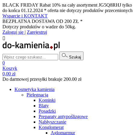
BLACK FRIDAY Rabat 10% na cały asortyment JG5Q8RHJ tylko
do końca 01.12.2024 * oferta nie dotyczy produktów przecenionych
Wsparcie i KONTAKT
BEZPŁATNA DOSTAWA OD 200 ZŁ *
Dotyczy produktów o wadze do 50kg.
Zaloguj się
|
Zarejestruj

Szukaj
0
Koszyk
0,00 zł
Do darmowej przesyłki brakuje 200.00 zł
Kosmetyka kamienia
Pielęgnacja
Kominki
Blaty
Posadzki
Preparaty antypoślizgowe
Nabłyszczanie
Konglomerat
Aglomarmur