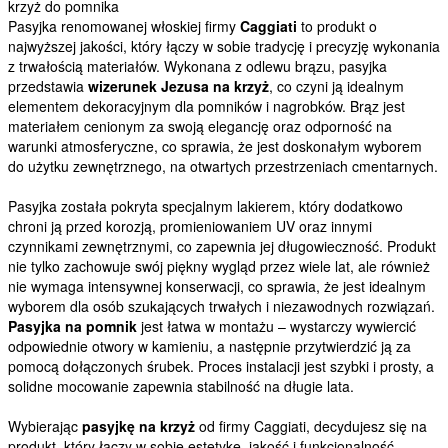
krzyż do pomnika
Pasyjka renomowanej włoskiej firmy
Caggiati
to produkt o
najwyższej jakości, który łączy w sobie tradycję i precyzję wykonania
z trwałością materiałów. Wykonana z odlewu brązu, pasyjka
przedstawia
wizerunek Jezusa na krzyż
, co czyni ją idealnym
elementem dekoracyjnym dla pomników i nagrobków. Brąz jest
materiałem cenionym za swoją elegancję oraz odporność na
warunki atmosferyczne, co sprawia, że jest doskonałym wyborem
do użytku zewnętrznego, na otwartych przestrzeniach cmentarnych.
Pasyjka została pokryta specjalnym lakierem, który dodatkowo
chroni ją przed korozją, promieniowaniem UV oraz innymi
czynnikami zewnętrznymi, co zapewnia jej długowieczność. Produkt
nie tylko zachowuje swój piękny wygląd przez wiele lat, ale również
nie wymaga intensywnej konserwacji, co sprawia, że jest idealnym
wyborem dla osób szukających trwałych i niezawodnych rozwiązań.
Pasyjka na pomnik
jest łatwa w montażu – wystarczy wywiercić
odpowiednie otwory w kamieniu, a następnie przytwierdzić ją za
pomocą dołączonych śrubek. Proces instalacji jest szybki i prosty, a
solidne mocowanie zapewnia stabilność na długie lata.
Wybierając
pasyjkę na krzyż
od firmy Caggiati, decydujesz się na
produkt, który łączy w sobie estetykę, jakość i funkcjonalność.