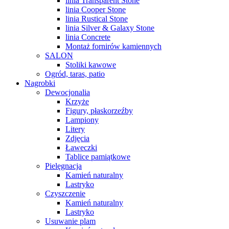
linia Transparent Stone
linia Cooper Stone
linia Rustical Stone
linia Silver & Galaxy Stone
linia Concrete
Montaż fornirów kamiennych
SALON
Stoliki kawowe
Ogród, taras, patio
Nagrobki
Dewocjonalia
Krzyże
Figury, płaskorzeźby
Lampiony
Litery
Zdjęcia
Ławeczki
Tablice pamiątkowe
Pielęgnacja
Kamień naturalny
Lastryko
Czyszczenie
Kamień naturalny
Lastryko
Usuwanie plam