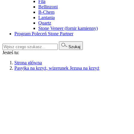
Fila
Bellinzoni
B-Chem
Lantania
Quartz
Stone Veneer (fornir kamienny)
Program Poleceń Stone Partner
Szukaj
Jesteś tu:
Strona główna
Pasyjka na krzyż, wizerunek Jezusa na krzyż