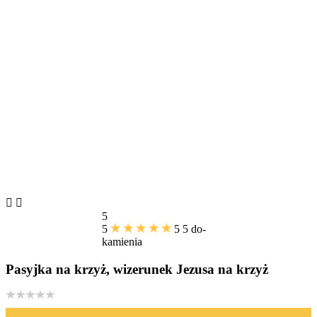


5
5
5
5
do-
kamienia
Pasyjka na krzyż, wizerunek Jezusa na krzyż