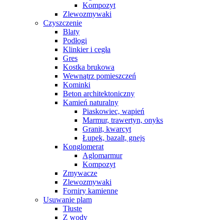
Kompozyt
Zlewozmywaki
Czyszczenie
Blaty
Podłogi
Klinkier i cegła
Gres
Kostka brukowa
Wewnątrz pomieszczeń
Kominki
Beton architektoniczny
Kamień naturalny
Piaskowiec, wapień
Marmur, trawertyn, onyks
Granit, kwarcyt
Łupek, bazalt, gnejs
Konglomerat
Aglomarmur
Kompozyt
Zmywacze
Zlewozmywaki
Forniry kamienne
Usuwanie plam
Tłuste
Z wody