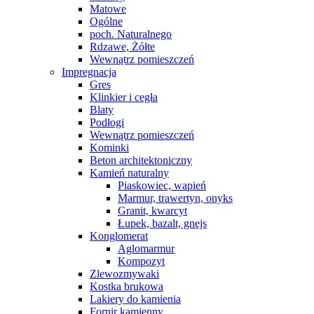
Matowe
Ogólne
poch. Naturalnego
Rdzawe, Żółte
Wewnątrz pomieszczeń
Impregnacja
Gres
Klinkier i cegła
Blaty
Podłogi
Wewnątrz pomieszczeń
Kominki
Beton architektoniczny
Kamień naturalny
Piaskowiec, wapień
Marmur, trawertyn, onyks
Granit, kwarcyt
Łupek, bazalt, gnejs
Konglomerat
Aglomarmur
Kompozyt
Zlewozmywaki
Kostka brukowa
Lakiery do kamienia
Fornir kamienny