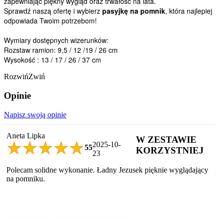
zapewniając piękny wygląd oraz trwałość na lata.
Sprawdź naszą ofertę i wybierz
pasyjkę na pomnik
, która najlepiej
odpowiada Twoim potrzebom!
Wymiary dostępnych wizerunków:
Rozstaw ramion: 9,5 / 12 /19 / 26 cm
Wysokość : 13 / 17 / 26 / 37 cm
Rozwiń
Zwiń
Opinie
Napisz swoją opinię
Aneta Lipka
W ZESTAWIE
2025-10-
5
5
KORZYSTNIEJ
23
Polecam solidne wykonanie. Ładny Jezusek pięknie wyglądający
na pomniku.