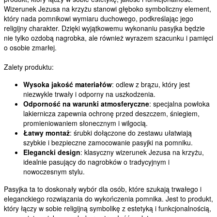
Wizerunek Jezusa na krzyżu stanowi głęboko symboliczny element,
który nada pomnikowi wymiaru duchowego, podkreślając jego
religijny charakter. Dzięki wyjątkowemu wykonaniu pasyjka będzie
nie tylko ozdobą nagrobka, ale również wyrazem szacunku i pamięci
o osobie zmarłej.
Zalety produktu:
Wysoka jakość materiałów
: odlew z brązu, który jest
niezwykle trwały i odporny na uszkodzenia.
Odporność na warunki atmosferyczne
: specjalna powłoka
lakiernicza zapewnia ochronę przed deszczem, śniegiem,
promieniowaniem słonecznym i wilgocią.
Łatwy montaż
: śrubki dołączone do zestawu ułatwiają
szybkie i bezpieczne zamocowanie pasyjki na pomniku.
Elegancki design
: klasyczny wizerunek Jezusa na krzyżu,
idealnie pasujący do nagrobków o tradycyjnym i
nowoczesnym stylu.
Pasyjka ta to doskonały wybór dla osób, które szukają trwałego i
eleganckiego rozwiązania do wykończenia pomnika. Jest to produkt,
który łączy w sobie religijną symbolikę z estetyką i funkcjonalnością,