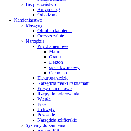
Bezpieczeństwo
Antypoślizg
Odladzanie
Kamieniarstwo
Maszyny
Obróbka kamienia
Oczyszczalnie
Narzędzia
Piły diamentowe
Marmur
Granit
Dekton
spiek kwarcowy
Ceramika
Elektronarzędzia
Narzędzia marki Italdiamant
Frezy diamentowe
Rzepy do polerowania
Wiertła
Filce
Uchwyty
Pozostałe
Narzędzia szlifierskie
Systemy do kamienia
Antygraffiti