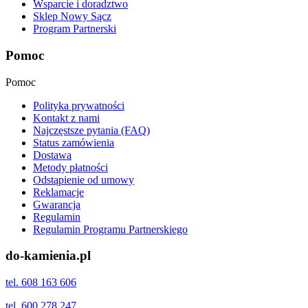
Wsparcie i doradztwo
Sklep Nowy Sącz
Program Partnerski
Pomoc
Pomoc
Polityka prywatności
Kontakt z nami
Najczęstsze pytania (FAQ)
Status zamówienia
Dostawa
Metody płatności
Odstąpienie od umowy
Reklamacje
Gwarancja
Regulamin
Regulamin Programu Partnerskiego
do-kamienia.pl
tel. 608 163 606
tel. 600 278 247