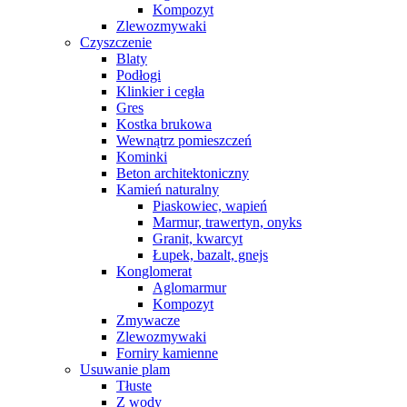
Kompozyt
Zlewozmywaki
Czyszczenie
Blaty
Podłogi
Klinkier i cegła
Gres
Kostka brukowa
Wewnątrz pomieszczeń
Kominki
Beton architektoniczny
Kamień naturalny
Piaskowiec, wapień
Marmur, trawertyn, onyks
Granit, kwarcyt
Łupek, bazalt, gnejs
Konglomerat
Aglomarmur
Kompozyt
Zmywacze
Zlewozmywaki
Forniry kamienne
Usuwanie plam
Tłuste
Z wody