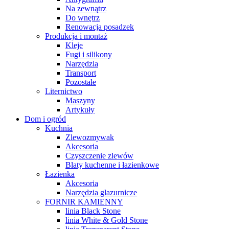
Na zewnątrz
Do wnętrz
Renowacja posadzek
Produkcja i montaż
Kleje
Fugi i silikony
Narzędzia
Transport
Pozostałe
Liternictwo
Maszyny
Artykuły
Dom i ogród
Kuchnia
Zlewozmywak
Akcesoria
Czyszczenie zlewów
Blaty kuchenne i łazienkowe
Łazienka
Akcesoria
Narzędzia glazurnicze
FORNIR KAMIENNY
linia Black Stone
linia White & Gold Stone