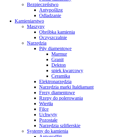
Bezpieczeństwo
Antypoślizg
Odladzanie
Kamieniarstwo
Maszyny
Obróbka kamienia
Oczyszczalnie
Narzędzia
Piły diamentowe
Marmur
Granit
Dekton
spiek kwarcowy
Ceramika
Elektronarzędzia
Narzędzia marki Italdiamant
Frezy diamentowe
Rzepy do polerowania
Wiertła
Filce
Uchwyty
Pozostałe
Narzędzia szlifierskie
Systemy do kamienia
Antygraffiti