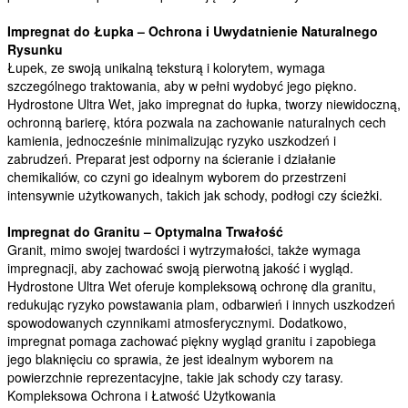
Impregnat do Łupka – Ochrona i Uwydatnienie Naturalnego
Rysunku
Łupek, ze swoją unikalną teksturą i kolorytem, wymaga
szczególnego traktowania, aby w pełni wydobyć jego piękno.
Hydrostone Ultra Wet, jako impregnat do łupka, tworzy niewidoczną,
ochronną barierę, która pozwala na zachowanie naturalnych cech
kamienia, jednocześnie minimalizując ryzyko uszkodzeń i
zabrudzeń. Preparat jest odporny na ścieranie i działanie
chemikaliów, co czyni go idealnym wyborem do przestrzeni
intensywnie użytkowanych, takich jak schody, podłogi czy ścieżki.
Impregnat do Granitu – Optymalna Trwałość
Granit, mimo swojej twardości i wytrzymałości, także wymaga
impregnacji, aby zachować swoją pierwotną jakość i wygląd.
Hydrostone Ultra Wet oferuje kompleksową ochronę dla granitu,
redukując ryzyko powstawania plam, odbarwień i innych uszkodzeń
spowodowanych czynnikami atmosferycznymi. Dodatkowo,
impregnat pomaga zachować piękny wygląd granitu i zapobiega
jego blaknięciu co sprawia, że jest idealnym wyborem na
powierzchnie reprezentacyjne, takie jak schody czy tarasy.
Kompleksowa Ochrona i Łatwość Użytkowania