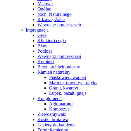
Matowe
Ogólne
poch. Naturalnego
Rdzawe, Żółte
Wewnątrz pomieszczeń
Impregnacja
Gres
Klinkier i cegła
Blaty
Podłogi
Wewnątrz pomieszczeń
Kominki
Beton architektoniczny
Kamień naturalny
Piaskowiec, wapień
Marmur, trawertyn, onyks
Granit, kwarcyt
Łupek, bazalt, gnejs
Konglomerat
Aglomarmur
Kompozyt
Zlewozmywaki
Kostka brukowa
Lakiery do kamienia
Fornir kamienny