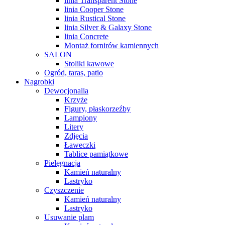
linia Transparent Stone
linia Cooper Stone
linia Rustical Stone
linia Silver & Galaxy Stone
linia Concrete
Montaż fornirów kamiennych
SALON
Stoliki kawowe
Ogród, taras, patio
Nagrobki
Dewocjonalia
Krzyże
Figury, płaskorzeźby
Lampiony
Litery
Zdjęcia
Ławeczki
Tablice pamiątkowe
Pielęgnacja
Kamień naturalny
Lastryko
Czyszczenie
Kamień naturalny
Lastryko
Usuwanie plam