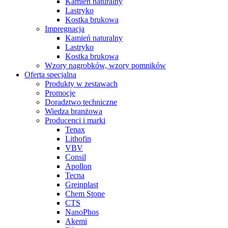
Kamień naturalny
Lastryko
Kostka brukowa
Impregnacja
Kamień naturalny
Lastryko
Kostka brukowa
Wzory nagrobków, wzory pomników
Oferta specjalna
Produkty w zestawach
Promocje
Doradztwo techniczne
Wiedza branżowa
Producenci i marki
Tenax
Lithofin
VBV
Consil
Apollon
Tecna
Greinplast
Chem Stone
CTS
NanoPhos
Akemi