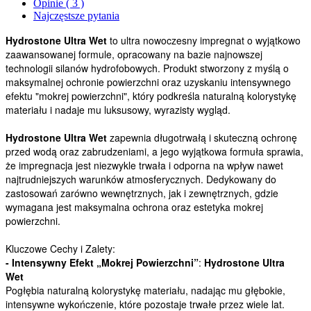
Opinie ( 3 )
Najczęstsze pytania
Hydrostone Ultra Wet
to ultra nowoczesny impregnat o wyjątkowo
zaawansowanej formule, opracowany na bazie najnowszej
technologii silanów hydrofobowych. Produkt stworzony z myślą o
maksymalnej ochronie powierzchni oraz uzyskaniu intensywnego
efektu "mokrej powierzchni", który podkreśla naturalną kolorystykę
materiału i nadaje mu luksusowy, wyrazisty wygląd.
Hydrostone Ultra Wet
zapewnia długotrwałą i skuteczną ochronę
przed wodą oraz zabrudzeniami, a jego wyjątkowa formuła sprawia,
że impregnacja jest niezwykle trwała i odporna na wpływ nawet
najtrudniejszych warunków atmosferycznych. Dedykowany do
zastosowań zarówno wewnętrznych, jak i zewnętrznych, gdzie
wymagana jest maksymalna ochrona oraz estetyka mokrej
powierzchni.
Kluczowe Cechy i Zalety:
- Intensywny Efekt „Mokrej Powierzchni”
:
Hydrostone Ultra
Wet
Pogłębia naturalną kolorystykę materiału, nadając mu głębokie,
intensywne wykończenie, które pozostaje trwałe przez wiele lat.