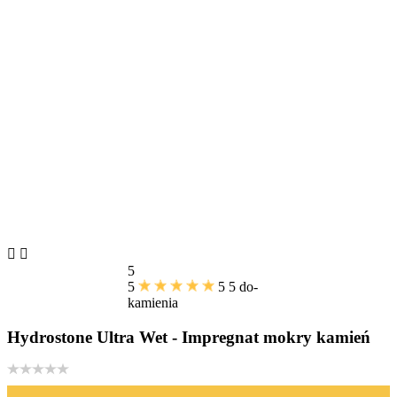


5
5
5
5
do-
kamienia
Hydrostone Ultra Wet - Impregnat mokry kamień