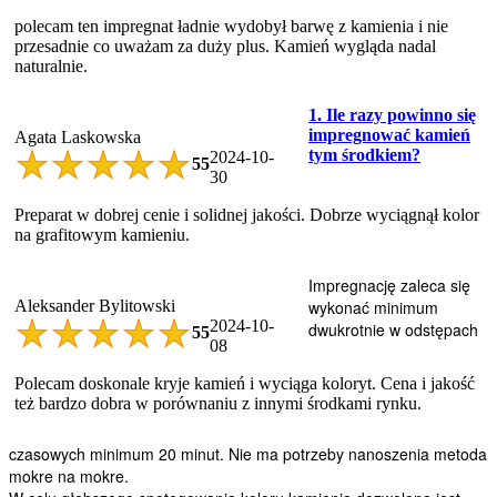
polecam ten impregnat ładnie wydobył barwę z kamienia i nie
przesadnie co uważam za duży plus. Kamień wygląda nadal
naturalnie.
1. Ile razy powinno się
impregnować kamień
Agata Laskowska
tym środkiem?
2024-10-
5
5
30
Preparat w dobrej cenie i solidnej jakości. Dobrze wyciągnął kolor
na grafitowym kamieniu.
Impregnację zaleca się
Aleksander Bylitowski
wykonać minimum
2024-10-
dwukrotnie w odstępach
5
5
08
Polecam doskonale kryje kamień i wyciąga koloryt. Cena i jakość
też bardzo dobra w porównaniu z innymi środkami rynku.
czasowych minimum 20 minut. Nie ma potrzeby nanoszenia metoda
mokre na mokre.