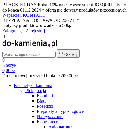
BLACK FRIDAY Rabat 10% na cały asortyment JG5Q8RHJ tylko
do końca 01.12.2024 * oferta nie dotyczy produktów przecenionych
Wsparcie i KONTAKT
BEZPŁATNA DOSTAWA OD 200 ZŁ *
Dotyczy produktów o wadze do 50kg.
Zaloguj się
|
Zarejestruj

Szukaj
0
Koszyk
0,00 zł
Do darmowej przesyłki brakuje 200.00 zł
Kosmetyka kamienia
Pielęgnacja
Kominki
Blaty
Posadzki
Preparaty antypoślizgowe
Nabłyszczanie
Konglomerat
Aglomarmur