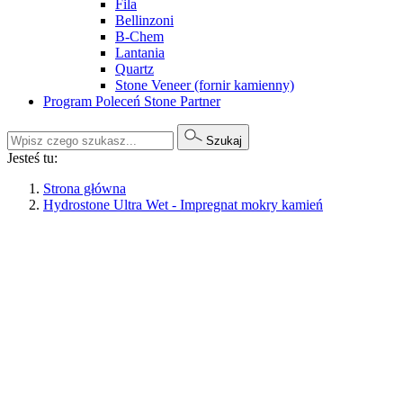
Fila
Bellinzoni
B-Chem
Lantania
Quartz
Stone Veneer (fornir kamienny)
Program Poleceń Stone Partner
Szukaj
Jesteś tu:
Strona główna
Hydrostone Ultra Wet - Impregnat mokry kamień