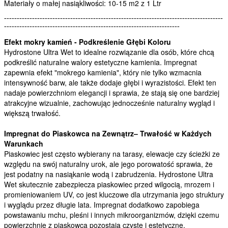
Materiały o małej nasiąkliwości: 10-15 m2 z 1 Ltr
--------------------------------------------------------------------------------------
---------------------------------------------------------------------
Efekt mokry kamień - Podkreślenie Głębi Koloru
Hydrostone Ultra Wet to idealne rozwiązanie dla osób, które chcą
podkreślić naturalne walory estetyczne kamienia. Impregnat
zapewnia efekt "mokrego kamienia", który nie tylko wzmacnia
intensywność barw, ale także dodaje głębi i wyrazistości. Efekt ten
nadaje powierzchniom elegancji i sprawia, że stają się one bardziej
atrakcyjne wizualnie, zachowując jednocześnie naturalny wygląd i
większą trwałość.
Impregnat do Piaskowca na Zewnątrz– Trwałość w Każdych
Warunkach
Piaskowiec jest często wybierany na tarasy, elewacje czy ścieżki ze
względu na swój naturalny urok, ale jego porowatość sprawia, że
jest podatny na nasiąkanie wodą i zabrudzenia. Hydrostone Ultra
Wet skutecznie zabezpiecza piaskowiec przed wilgocią, mrozem i
promieniowaniem UV, co jest kluczowe dla utrzymania jego struktury
i wyglądu przez długie lata. Impregnat dodatkowo zapobiega
powstawaniu mchu, pleśni i innych mikroorganizmów, dzięki czemu
powierzchnie z piaskowca pozostają czyste i estetyczne.