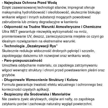
- Najwyższa Ochrona Przed Wodą
Dzięki zaawansowanej technologii silanów, impregnat oferuje
maksymalną hydrofobowość i oleofobowość, skutecznie blokując
wnikanie wilgoci i innych substancji mogących powodować
zabrudzenia lub zmiany degradacyjne w kamieniu
- Odporność na Trudne Warunki Atmosferyczne i Chemiczne
Ultra WET gwarantuje niezwykłą wytrzymałość na mróz,
promieniowanie UV, deszcz, zanieczyszczenia miejskie co czyni go
idealnym rozwiązaniem na ekstremalne warunki.
- Technologia „Dezaktywacji Rys”
Skutecznie redukuje widoczność drobnych pęknięć i szczelin,
zapobiegając dalszemu ich rozwojowi oraz wnikaniu wody.
- Paro-przepuszczalność
Umożliwia oddychanie materiału, co zapobiega zatrzymywaniu
wilgoci wewnątrz struktury i chroni przed powstawaniem pleśni oraz
grzybów.
- Długotrwałe Wzmocnienie Struktury i Koloru
Formuła gwarantuje trwałość efektu wizualnego i ochronnego bez
konieczności częstych aplikacji.
- Bezpieczny dla Środowiska i Materiałów
Nie zawiera żywic akrylowych, olejów ani nafty, co zapobiega
zatykaniu porów i zachowuje naturalny wygląd powierzchni.