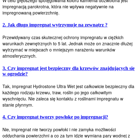
W celu głębszego spotęgowania koloru kamienia dozwolona jest
impregnacją parokrotna, która nie wpływa negatywnie na
impregnowaną powierzchnię.
2. Jak długo impregnat wytrzymuje na zewnątrz ?
Przewidywany czas skutecznej ochrony impregnatu w ciężkich
warunkach zewnętrznych to 5 lat. Jednak może on znacznie dłużej
wytrzymać w miejscach o mniejszym narażeniu warunków
atmosferycznych.
3. Czy impregnat jest bezpieczny dla krzewów znajdujących się
w ogrodzie?
Tak, impregnat Hydrostone Ultra Wet jest całkowicie bezpieczny dla
każdego rodzaju krzewu, traw, roślin po jego całkowitym
wyschnięciu. Nie zaleca się kontaktu z roślinami impregnatu w
stanie płynnym.
4. Czy impregnat tworzy powłokę po impregnacji?
Nie, impregnat nie tworzy powłoki i nie zamyka możliwości
oddychania powierzchni a co za tym idzie wymiana pary wodnej z