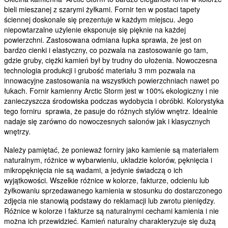
bieli mieszanej z szarymi żyłkami. Fornir ten w postaci tapety
ściennej doskonale się prezentuje w każdym miejscu. Jego
niepowtarzalne użylenie eksponuje się pięknie na każdej
powierzchni. Zastosowana odmiana łupka sprawia, że jest on
bardzo cienki i elastyczny, co pozwala na zastosowanie go tam,
gdzie gruby, ciężki kamień był by trudny do ułożenia. Nowoczesna
technologia produkcji i grubość materiału 3 mm pozwala na
innowacyjne zastosowania na wszystkich powierzchniach nawet po
łukach. Fornir kamienny Arctic Storm jest w 100% ekologiczny i nie
zanieczyszcza środowiska podczas wydobycia i obróbki. Kolorystyka
tego forniru sprawia, że pasuje do różnych stylów wnętrz. Idealnie
nadaje się zarówno do nowoczesnych salonów jak i klasycznych
wnętrzy.
Należy pamiętać, że ponieważ forniry jako kamienie są materiałem
naturalnym, różnice w wybarwieniu, układzie kolorów, pęknięcia i
mikropęknięcia nie są wadami, a jedynie świadczą o ich
wyjątkowości. Wszelkie różnice w kolorze, fakturze, odcieniu lub
żyłkowaniu sprzedawanego kamienia w stosunku do dostarczonego
zdjęcia nie stanowią podstawy do reklamacji lub zwrotu pieniędzy.
Różnice w kolorze i fakturze są naturalnymi cechami kamienia i nie
można ich przewidzieć. Kamień naturalny charakteryzuje się dużą