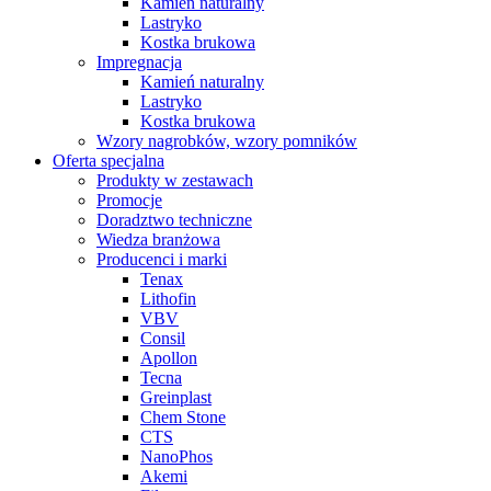
Kamień naturalny
Lastryko
Kostka brukowa
Impregnacja
Kamień naturalny
Lastryko
Kostka brukowa
Wzory nagrobków, wzory pomników
Oferta specjalna
Produkty w zestawach
Promocje
Doradztwo techniczne
Wiedza branżowa
Producenci i marki
Tenax
Lithofin
VBV
Consil
Apollon
Tecna
Greinplast
Chem Stone
CTS
NanoPhos
Akemi