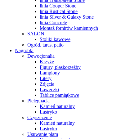
linia Transparent Stone
linia Cooper Stone
linia Rustical Stone
linia Silver & Galaxy Stone
linia Concrete
Montaż fornirów kamiennych
SALON
Stoliki kawowe
Ogród, taras, patio
Nagrobki
Dewocjonalia
Krzyże
Figury, płaskorzeźby
Lampiony
Litery
Zdjęcia
Ławeczki
Tablice pamiątkowe
Pielęgnacja
Kamień naturalny
Lastryko
Czyszczenie
Kamień naturalny
Lastryko
Usuwanie plam