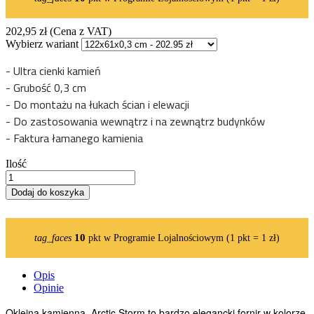
202,95 zł
(Cena z VAT)
Wybierz wariant
- Ultra cienki kamień
- Grubość 0,3 cm
- Do montażu na łukach ścian i elewacji
- Do zastosowania wewnątrz i na zewnątrz budynków
- Faktura łamanego kamienia
Ilość
Dodaj do koszyka
10
tag_faces
pkt w Programie Lojalnościowym (1 pkt = 1 zł)
Opis
Opinie
Okleina kamienna Arctic Storm to bardzo elegancki fornir w kolorze