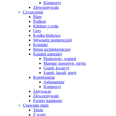
Kompozyt
Zlewozmywaki
Czyszczenie
Blaty
Podłogi
Klinkier i cegła
Gres
Kostka brukowa
Wewnątrz pomieszczeń
Kominki
Beton architektoniczny
Kamień naturalny
Piaskowiec, wapień
Marmur, trawertyn, onyks
Granit, kwarcyt
Łupek, bazalt, gnejs
Konglomerat
Aglomarmur
Kompozyt
Zmywacze
Zlewozmywaki
Forniry kamienne
Usuwanie plam
Tłuste
Z wody