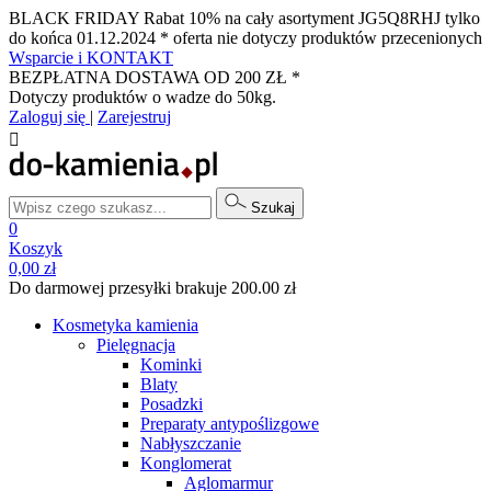
BLACK FRIDAY Rabat 10% na cały asortyment JG5Q8RHJ tylko
do końca 01.12.2024 * oferta nie dotyczy produktów przecenionych
Wsparcie i KONTAKT
BEZPŁATNA DOSTAWA OD 200 ZŁ *
Dotyczy produktów o wadze do 50kg.
Zaloguj się
|
Zarejestruj

Szukaj
0
Koszyk
0,00 zł
Do darmowej przesyłki brakuje 200.00 zł
Kosmetyka kamienia
Pielęgnacja
Kominki
Blaty
Posadzki
Preparaty antypoślizgowe
Nabłyszczanie
Konglomerat
Aglomarmur