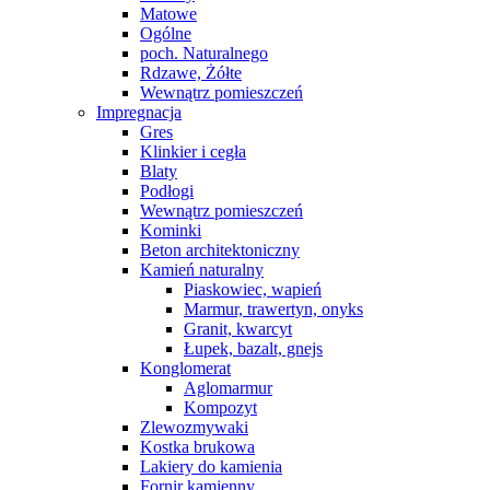
Matowe
Ogólne
poch. Naturalnego
Rdzawe, Żółte
Wewnątrz pomieszczeń
Impregnacja
Gres
Klinkier i cegła
Blaty
Podłogi
Wewnątrz pomieszczeń
Kominki
Beton architektoniczny
Kamień naturalny
Piaskowiec, wapień
Marmur, trawertyn, onyks
Granit, kwarcyt
Łupek, bazalt, gnejs
Konglomerat
Aglomarmur
Kompozyt
Zlewozmywaki
Kostka brukowa
Lakiery do kamienia
Fornir kamienny