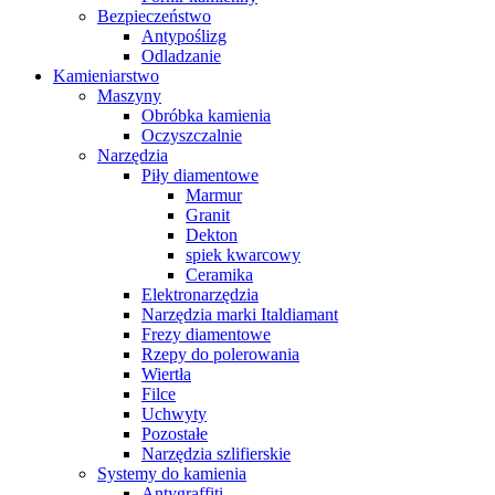
Bezpieczeństwo
Antypoślizg
Odladzanie
Kamieniarstwo
Maszyny
Obróbka kamienia
Oczyszczalnie
Narzędzia
Piły diamentowe
Marmur
Granit
Dekton
spiek kwarcowy
Ceramika
Elektronarzędzia
Narzędzia marki Italdiamant
Frezy diamentowe
Rzepy do polerowania
Wiertła
Filce
Uchwyty
Pozostałe
Narzędzia szlifierskie
Systemy do kamienia
Antygraffiti