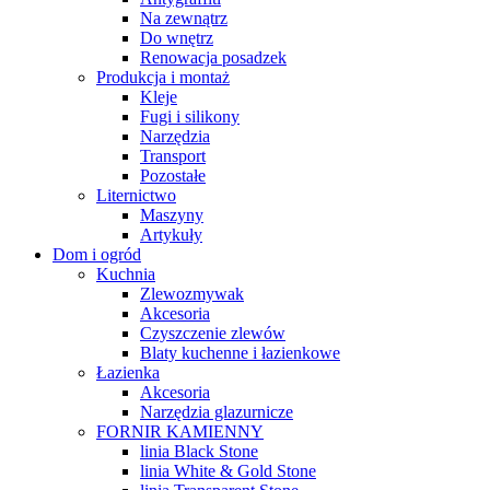
Na zewnątrz
Do wnętrz
Renowacja posadzek
Produkcja i montaż
Kleje
Fugi i silikony
Narzędzia
Transport
Pozostałe
Liternictwo
Maszyny
Artykuły
Dom i ogród
Kuchnia
Zlewozmywak
Akcesoria
Czyszczenie zlewów
Blaty kuchenne i łazienkowe
Łazienka
Akcesoria
Narzędzia glazurnicze
FORNIR KAMIENNY
linia Black Stone
linia White & Gold Stone