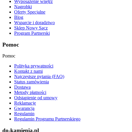
Wyposażenie wnętrz
Nagrobki
Oferty Specjalne
Blog
Wsparcie i doradztwo
Sklep Nowy Sącz
Program Partnerski
Pomoc
Pomoc
Polityka prywatności
Kontakt z nami
Najczęstsze pytania (FAQ)
Status zamówienia
Dostawa
Metody płatności
Odstąpienie od umowy
Reklamacje
Gwarancja
Regulamin
Regulamin Programu Partnerskiego
do-kamienia.pl