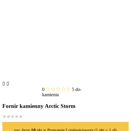


0
5
do-
kamienia
Fornir kamienny Arctic Storm
10
tag_faces
pkt w Programie Lojalnościowym (1 pkt = 1 zł)