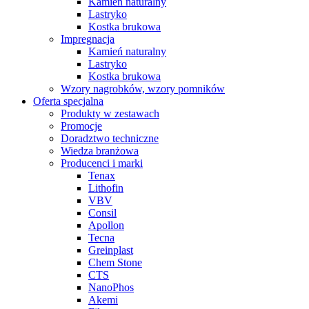
Kamień naturalny
Lastryko
Kostka brukowa
Impregnacja
Kamień naturalny
Lastryko
Kostka brukowa
Wzory nagrobków, wzory pomników
Oferta specjalna
Produkty w zestawach
Promocje
Doradztwo techniczne
Wiedza branżowa
Producenci i marki
Tenax
Lithofin
VBV
Consil
Apollon
Tecna
Greinplast
Chem Stone
CTS
NanoPhos
Akemi