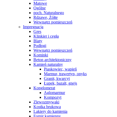
Matowe
Ogólne
poch. Naturalnego
Rdzawe, Żółte
Wewnątrz pomieszczeń
Impregnacja
Gres
Klinkier i cegła
Blaty
Podłogi
Wewnątrz pomieszczeń
Kominki
Beton architektoniczny
Kamień naturalny
Piaskowiec, wapień
Marmur, trawertyn, onyks
Granit, kwarcyt
Łupek, bazalt, gnejs
Konglomerat
Aglomarmur
Kompozyt
Zlewozmywaki
Kostka brukowa
Lakiery do kamienia
Fornir kamienny