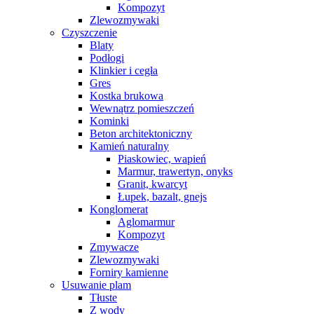
Kompozyt
Zlewozmywaki
Czyszczenie
Blaty
Podłogi
Klinkier i cegła
Gres
Kostka brukowa
Wewnątrz pomieszczeń
Kominki
Beton architektoniczny
Kamień naturalny
Piaskowiec, wapień
Marmur, trawertyn, onyks
Granit, kwarcyt
Łupek, bazalt, gnejs
Konglomerat
Aglomarmur
Kompozyt
Zmywacze
Zlewozmywaki
Forniry kamienne
Usuwanie plam
Tłuste
Z wody