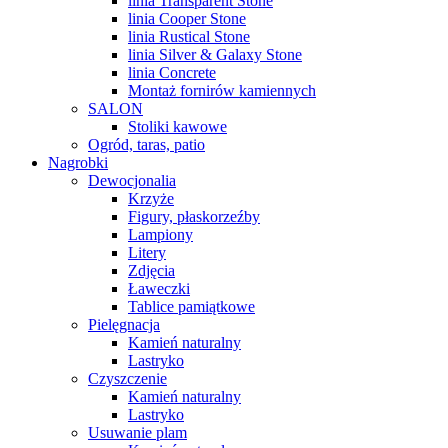
linia Transparent Stone
linia Cooper Stone
linia Rustical Stone
linia Silver & Galaxy Stone
linia Concrete
Montaż fornirów kamiennych
SALON
Stoliki kawowe
Ogród, taras, patio
Nagrobki
Dewocjonalia
Krzyże
Figury, płaskorzeźby
Lampiony
Litery
Zdjęcia
Ławeczki
Tablice pamiątkowe
Pielęgnacja
Kamień naturalny
Lastryko
Czyszczenie
Kamień naturalny
Lastryko
Usuwanie plam