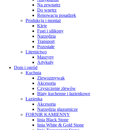
Na zewnątrz
Do wnętrz
Renowacja posadzek
Produkcja i montaż
Kleje
Fugi i silikony
Narzędzia
Transport
Pozostałe
Liternictwo
Maszyny
Artykuły
Dom i ogród
Kuchnia
Zlewozmywak
Akcesoria
Czyszczenie zlewów
Blaty kuchenne i łazienkowe
Łazienka
Akcesoria
Narzędzia glazurnicze
FORNIR KAMIENNY
linia Black Stone
linia White & Gold Stone