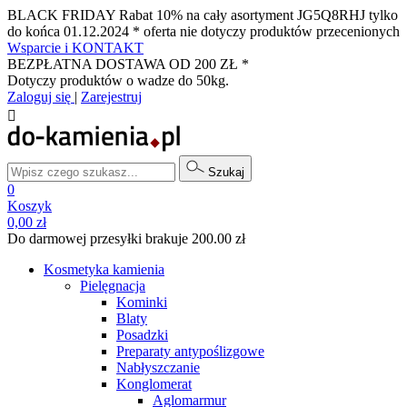
BLACK FRIDAY Rabat 10% na cały asortyment JG5Q8RHJ tylko
do końca 01.12.2024 * oferta nie dotyczy produktów przecenionych
Wsparcie i KONTAKT
BEZPŁATNA DOSTAWA OD 200 ZŁ *
Dotyczy produktów o wadze do 50kg.
Zaloguj się
|
Zarejestruj

Szukaj
0
Koszyk
0,00 zł
Do darmowej przesyłki brakuje 200.00 zł
Kosmetyka kamienia
Pielęgnacja
Kominki
Blaty
Posadzki
Preparaty antypoślizgowe
Nabłyszczanie
Konglomerat
Aglomarmur