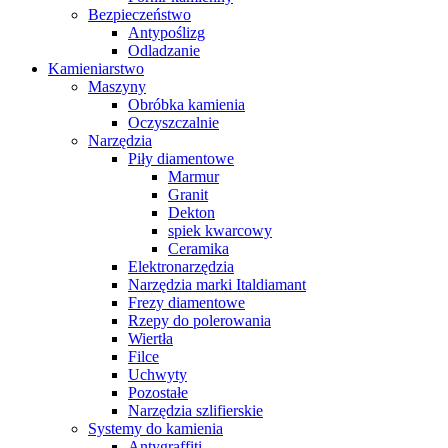
Bezpieczeństwo
Antypoślizg
Odladzanie
Kamieniarstwo
Maszyny
Obróbka kamienia
Oczyszczalnie
Narzędzia
Piły diamentowe
Marmur
Granit
Dekton
spiek kwarcowy
Ceramika
Elektronarzędzia
Narzędzia marki Italdiamant
Frezy diamentowe
Rzepy do polerowania
Wiertła
Filce
Uchwyty
Pozostałe
Narzędzia szlifierskie
Systemy do kamienia
Antygraffiti